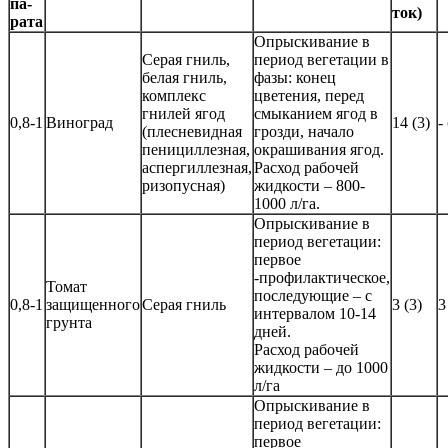
па­
ток)
ра­та
Опрыскивание в
Серая гниль,
период вегетации в
белая гниль,
фазы: конец
комплекс
цветения, перед
гнилей ягод
смыканием ягод в
0,8-1
Виноград
14 (3)
-
(плесневидная
грозди, начало
пенициллезная,
окрашивания ягод.
аспергиллезная,
Расход рабочей
ризопусная)
жидкости – 800-
1000 л/га.
Опрыскивание в
период вегетации:
первое
-профилактическое,
Томат
последующие – с
0,8-1
защищенного
Серая гниль
3 (3)
3
интервалом 10-14
грунта
дней.
Расход рабочей
жидкости – до 1000
л/га
Опрыскивание в
период вегетации:
первое