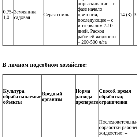
опрыскивание – в
фазе начало
0,75-
Земляника
Серая гниль
цветения,
14 (3)
3
1,0
садовая
последующее – с
интервалом 7-10
дней. Расход
рабочей жидкости
– 200-500 л/га
В личном подсобном хозяйстве:
Культура,
Норма
Способ, время
Вредный
обрабатываемые
расхода
обработки;
организм
объекты
препарата
ограничения
Последовательны
обработки рабоче
жидкостью: –