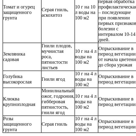
первая обработка
Томат и огурец
10 г на 10
профилактическая
Серая гниль,
защищенного
л воды на
– последующие
аскохитоз
грунта
100 м2
при появлении
первых признако
болезни с
интервалом 10-14
дней.
Гнили плодов,
Опрыскивание в
мучнистая
10 г на 4 л
Земляника
период вегетации
роса,
воды на
садовая
от начала цветени
пятнистости
100 м2
до сбора урожая
листьев
10 г на 4 л
Голубика
Опрыскивание в
Гнили ягод
воды на
высокорослая
период вегетации
100 м2
Монилиальный
ожог, годрония,
10 г на 4 л
Клюква
Опрыскивание в
гибберовая
воды на
крупноплодная
период вегетации
пятнистость,
100 м2
гнили ягод
Розы
10 г на 4 л
Опрыскивание в
защищенного
Серая гниль
воды на
период вегетации
грунта
100 м2