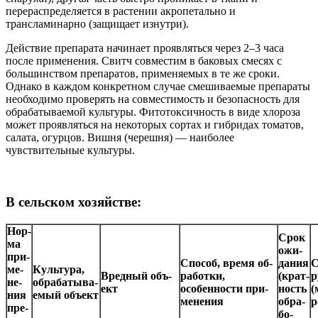
перераспределяется в растении акропетально и
трансламинарно (защищает изнутри).
Действие препарата начинает проявляться через 2–3 часа
после применения. Свитч совместим в баковых смесях с
большинством препаратов, применяемых в те же сроки.
Однако в каждом конкретном случае смешиваемые препараты
необходимо проверять на совместимость и безопасность для
обрабатываемой культуры. Фитотоксичность в виде хлороза
может проявляться на некоторых сортах и гибридах томатов,
салата, огурцов. Вишня (черешня) — наиболее
чувствительные культуры.
В сельском хозяйстве:
Нор­
Срок
ма
ожи­
при­
Спо­соб, вре­мя об­
да­ния
С
ме­
Куль­ту­ра,
Вред­ный объ­
ра­бот­ки,
(крат­
р
не­
об­ра­ба­ты­ва­
ект
осо­бен­нос­ти при­
ность
(
ния
емый объ­ект
ме­не­ния
об­ра­
р
пре­
бо­