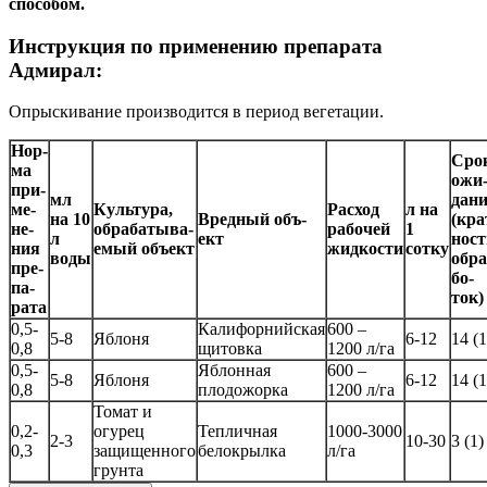
способом.
Инструкция по применению препарата
Адмирал:
Опрыскивание производится в период вегетации.
Нор­
Сро
ма
ожи
при­
мл
да­н
ме­
Куль­ту­ра,
Расход
л на
на 10
Вред­ный объ­
(кра
не­
об­ра­ба­ты­ва­
рабочей
1
л
ект
ност
ния
емый объ­ект
жидкости
сотку
воды
об­ра
пре­
бо­
па­
ток)
ра­та
0,5-
Калифорнийская
600 –
5-8
Яблоня
6-12
14 (1
0,8
щитовка
1200 л/га
0,5-
Яблонная
600 –
5-8
Яблоня
6-12
14 (1
0,8
плодожорка
1200 л/га
Томат и
0,2-
огурец
Тепличная
1000-3000
2-3
10-30
3 (1)
0,3
защищенного
белокрылка
л/га
грунта