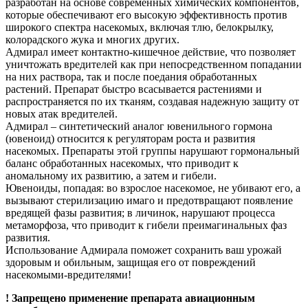
разработан на основе современных химических компонентов,
которые обеспечивают его высокую эффективность против
широкого спектра насекомых, включая тлю, белокрылку,
колорадского жука и многих других.
Адмирал имеет контактно-кишечное действие, что позволяет
уничтожать вредителей как при непосредственном попадании
на них раствора, так и после поедания обработанных
растений. Препарат быстро всасывается растениями и
распространяется по их тканям, создавая надежную защиту от
новых атак вредителей.
Адмирал – синтетический аналог ювенильного гормона
(ювеноид) относится к регуляторам роста и развития
насекомых. Препараты этой группы нарушают гормональный
баланс обработанных насекомых, что приводит к
аномальному их развитию, а затем и гибели.
Ювеноиды, попадая: во взрослое насекомое, не убивают его, а
вызывают стерилизацию имаго и предотвращают появление
вредящей фазы развития; в личинок, нарушают процесса
метаморфоза, что приводит к гибели преимагинальных фаз
развития.
Использование Адмирала поможет сохранить ваш урожай
здоровым и обильным, защищая его от повреждений
насекомыми-вредителями!
! Запрещено применение препарата авиационным