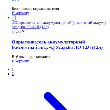
Бензиновые опрыскиватели
В корзину
4 600 ₽
Опрыскиватель аккумуляторный
(кислотный аккум.) Усадьба ЭО-12Л (12л)
Всё для опрыскивания
В корзину
Пагинация
1
2
записей