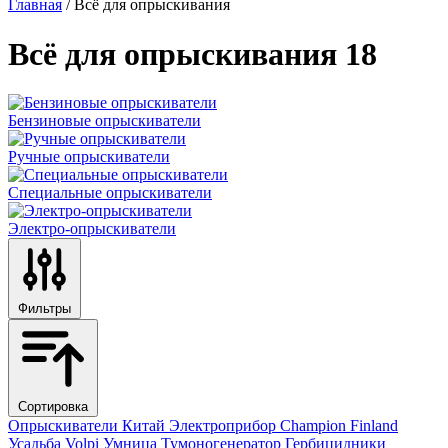
Главная
/ Всё для опрыскивания
Всё для опрыскивания
18
Бензиновые опрыскиватели
Ручные опрыскиватели
Специальные опрыскиватели
Электро-опрыскиватели
Фильтры
Сортировка
Опрыскиватели
Китай
Электроприбор
Champion
Finland
Усадьба
Volpi
Умница
Тумоногенератор
Гербицидники