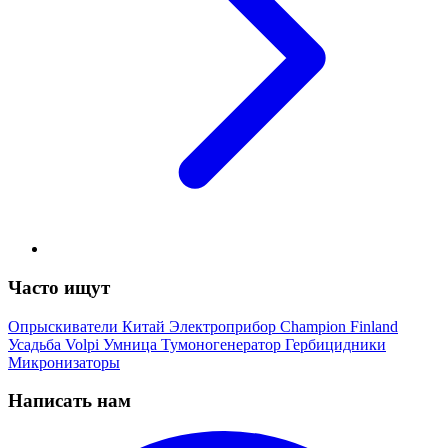
Часто ищут
Опрыскиватели
Китай
Электроприбор
Champion
Finland
Усадьба
Volpi
Умница
Тумоногенератор
Гербицидники
Микронизаторы
Написать нам