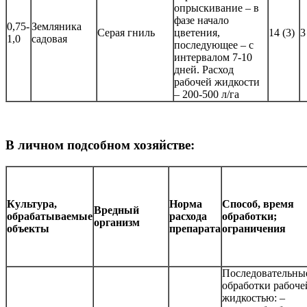
опрыскивание – в
фазе начало
0,75-
Земляника
Серая гниль
цветения,
14 (3)
3
1,0
садовая
последующее – с
интервалом 7-10
дней. Расход
рабочей жидкости
– 200-500 л/га
В личном подсобном хозяйстве:
Культура,
Норма
Способ, время
Вредный
обрабатываемые
расхода
обработки;
организм
объекты
препарата
ограничения
Последовательны
обработки рабоче
жидкостью: –