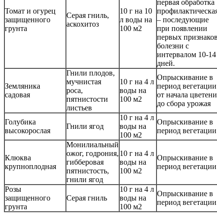
первая обработка
Томат и огурец
10 г на 10
профилактическая
Серая гниль,
защищенного
л воды на
– последующие
аскохитоз
грунта
100 м2
при появлении
первых признако
болезни с
интервалом 10-14
дней.
Гнили плодов,
Опрыскивание в
мучнистая
10 г на 4 л
Земляника
период вегетации
роса,
воды на
садовая
от начала цветени
пятнистости
100 м2
до сбора урожая
листьев
10 г на 4 л
Голубика
Опрыскивание в
Гнили ягод
воды на
высокорослая
период вегетации
100 м2
Монилиальный
ожог, годрония,
10 г на 4 л
Клюква
Опрыскивание в
гибберовая
воды на
крупноплодная
период вегетации
пятнистость,
100 м2
гнили ягод
Розы
10 г на 4 л
Опрыскивание в
защищенного
Серая гниль
воды на
период вегетации
грунта
100 м2