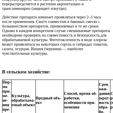
перераспределяется в растении акропетально и
трансламинарно (защищает изнутри).
Действие препарата начинает проявляться через 2–3 часа
после применения. Свитч совместим в баковых смесях с
большинством препаратов, применяемых в те же сроки.
Однако в каждом конкретном случае смешиваемые препараты
необходимо проверять на совместимость и безопасность для
обрабатываемой культуры. Фитотоксичность в виде хлороза
может проявляться на некоторых сортах и гибридах томатов,
салата, огурцов. Вишня (черешня) — наиболее
чувствительные культуры.
В сельском хозяйстве:
Нор­
Срок
ма
ожи­
при­
Спо­соб, вре­мя об­
да­ния
С
ме­
Куль­ту­ра,
Вред­ный объ­
ра­бот­ки,
(крат­
р
не­
об­ра­ба­ты­ва­
ект
осо­бен­нос­ти при­
ность
(
ния
емый объ­ект
ме­не­ния
об­ра­
р
пре­
бо­