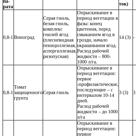
па­
ток)
ра­та
Опрыскивание в
Серая гниль,
период вегетации в
белая гниль,
фазы: конец
комплекс
цветения, перед
гнилей ягод
смыканием ягод в
0,8-1
Виноград
14 (3)
-
(плесневидная
грозди, начало
пенициллезная,
окрашивания ягод.
аспергиллезная,
Расход рабочей
ризопусная)
жидкости – 800-
1000 л/га.
Опрыскивание в
период вегетации:
первое
-профилактическое,
Томат
последующие – с
0,8-1
защищенного
Серая гниль
3 (3)
3
интервалом 10-14
грунта
дней.
Расход рабочей
жидкости – до 1000
л/га
Опрыскивание в
период вегетации:
первое