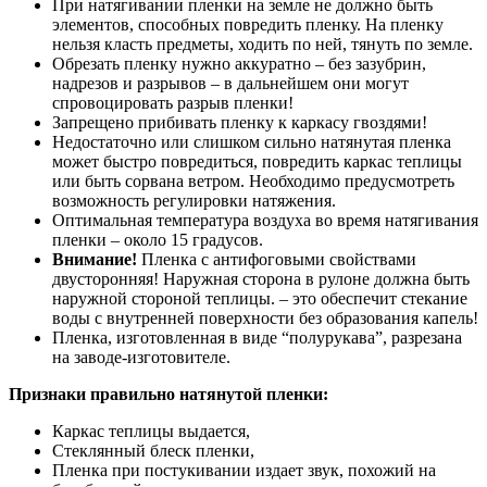
При натягивании пленки на земле не должно быть
элементов, способных повредить пленку. На пленку
нельзя класть предметы, ходить по ней, тянуть по земле.
Обрезать пленку нужно аккуратно – без зазубрин,
надрезов и разрывов – в дальнейшем они могут
спровоцировать разрыв пленки!
Запрещено прибивать пленку к каркасу гвоздями!
Недостаточно или слишком сильно натянутая пленка
может быстро повредиться, повредить каркас теплицы
или быть сорвана ветром. Необходимо предусмотреть
возможность регулировки натяжения.
Оптимальная температура воздуха во время натягивания
пленки – около 15 градусов.
Внимание!
Пленка с антифоговыми свойствами
двусторонняя! Наружная сторона в рулоне должна быть
наружной стороной теплицы. – это обеспечит стекание
воды с внутренней поверхности без образования капель!
Пленка, изготовленная в виде “полурукава”, разрезана
на заводе-изготовителе.
Признаки правильно натянутой пленки:
Каркас теплицы выдается,
Стеклянный блеск пленки,
Пленка при постукивании издает звук, похожий на