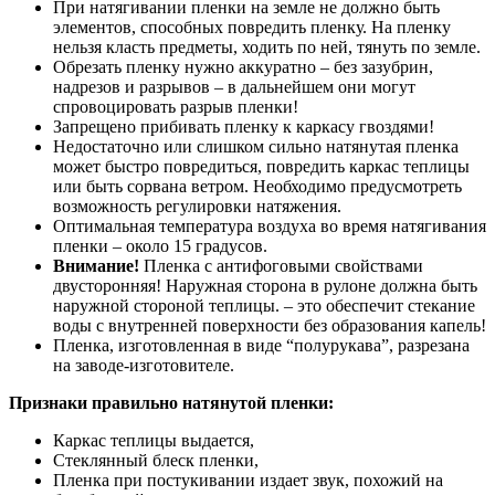
При натягивании пленки на земле не должно быть
элементов, способных повредить пленку. На пленку
нельзя класть предметы, ходить по ней, тянуть по земле.
Обрезать пленку нужно аккуратно – без зазубрин,
надрезов и разрывов – в дальнейшем они могут
спровоцировать разрыв пленки!
Запрещено прибивать пленку к каркасу гвоздями!
Недостаточно или слишком сильно натянутая пленка
может быстро повредиться, повредить каркас теплицы
или быть сорвана ветром. Необходимо предусмотреть
возможность регулировки натяжения.
Оптимальная температура воздуха во время натягивания
пленки – около 15 градусов.
Внимание!
Пленка с антифоговыми свойствами
двусторонняя! Наружная сторона в рулоне должна быть
наружной стороной теплицы. – это обеспечит стекание
воды с внутренней поверхности без образования капель!
Пленка, изготовленная в виде “полурукава”, разрезана
на заводе-изготовителе.
Признаки правильно натянутой пленки:
Каркас теплицы выдается,
Стеклянный блеск пленки,
Пленка при постукивании издает звук, похожий на