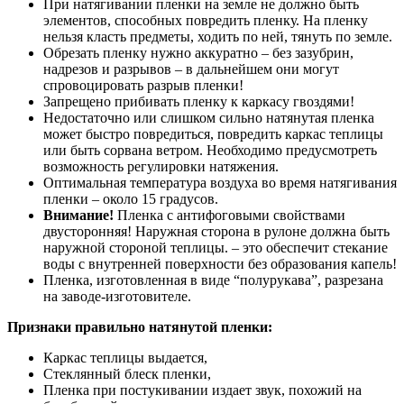
При натягивании пленки на земле не должно быть
элементов, способных повредить пленку. На пленку
нельзя класть предметы, ходить по ней, тянуть по земле.
Обрезать пленку нужно аккуратно – без зазубрин,
надрезов и разрывов – в дальнейшем они могут
спровоцировать разрыв пленки!
Запрещено прибивать пленку к каркасу гвоздями!
Недостаточно или слишком сильно натянутая пленка
может быстро повредиться, повредить каркас теплицы
или быть сорвана ветром. Необходимо предусмотреть
возможность регулировки натяжения.
Оптимальная температура воздуха во время натягивания
пленки – около 15 градусов.
Внимание!
Пленка с антифоговыми свойствами
двусторонняя! Наружная сторона в рулоне должна быть
наружной стороной теплицы. – это обеспечит стекание
воды с внутренней поверхности без образования капель!
Пленка, изготовленная в виде “полурукава”, разрезана
на заводе-изготовителе.
Признаки правильно натянутой пленки:
Каркас теплицы выдается,
Стеклянный блеск пленки,
Пленка при постукивании издает звук, похожий на