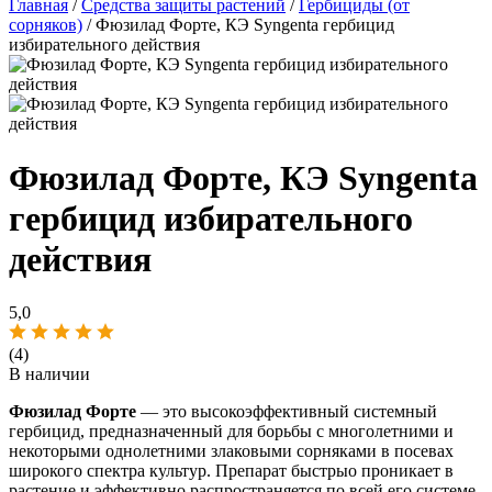
Главная
/
Средства защиты растений
/
Гербициды (от
сорняков)
/ Фюзилад Форте, КЭ Syngenta гербицид
избирательного действия
Фюзилад Форте, КЭ Syngenta
гербицид избирательного
действия
5,0
(4)
В наличии
Фюзилад Форте
— это высокоэффективный системный
гербицид, предназначенный для борьбы с многолетними и
некоторыми однолетними злаковыми сорняками в посевах
широкого спектра культур. Препарат быстрыо проникает в
растение и эффективно распространяется по всей его системе,