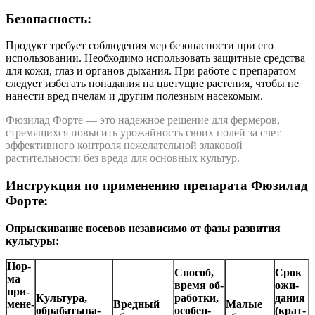
Безопасность:
Продукт требует соблюдения мер безопасности при его
использовании. Необходимо использовать защитные средства
для кожи, глаз и органов дыхания. При работе с препаратом
следует избегать попадания на цветущие растения, чтобы не
нанести вред пчелам и другим полезным насекомым.
Фюзилад Форте — это надежное решение для фермеров,
стремящихся повысить урожайность своих полей за счет
эффективного контроля нежелательной злаковой
растительности без вреда для основных культур.
Инструкция по применению препарата
Фюзилад
Форте
:
Опрыскивание посевов независимо от фазы развития
культуры:
Нор­
Спо­соб,
Срок
ма
вре­мя об­
ожи­
при­
Куль­ту­ра,
ра­бот­ки,
да­ния
ме­не­
Вред­ный
Малые
об­ра­ба­ты­ва­
осо­бен­
(крат­