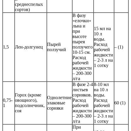
среднеспелых
сортов)
В фазу
«елочки»
льна и
15 мл на
при
10 л
высоте
воды.
пырея
Пырей
Расход
1,5
Лен-долгунец
ползучего
– (1)
ползучий
рабочей
10-15 см.
жидкости
Расход
– 2-3 л на
рабочей
1 сотку
жидкости
– 200-300
л/га
В фазе 2-4
8-10 мл
листьев
на 10 л
Горох (кроме
сорняков.
воды.
Однолетние
0,75-
овощного),
Расход
Расход
злаковые
60 (1)
1
подсолнечник,
рабочей
рабочей
сорняки
соя
жидкости
жидкости
– 200-300
– 2-3 л на
л/га
1 сотку
При