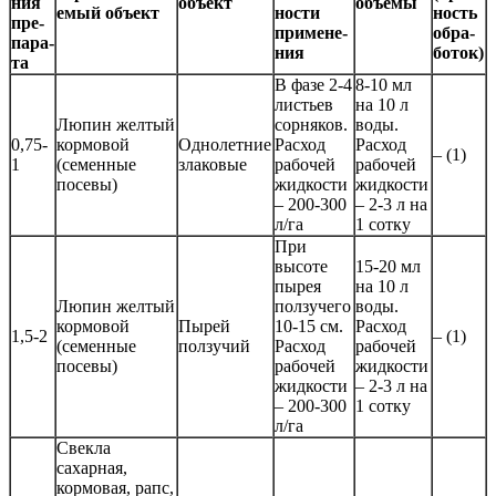
ния
объ­ект
объемы
емый объ­ект
нос­ти
ность
пре­
при­ме­не­
об­ра­
па­ра­
ния
бо­ток)
та
В фазе 2-4
8-10 мл
листьев
на 10 л
Люпин желтый
сорняков.
воды.
0,75-
кормовой
Однолетние
Расход
Расход
– (1)
1
(семенные
злаковые
рабочей
рабочей
посевы)
жидкости
жидкости
– 200-300
– 2-3 л на
л/га
1 сотку
При
высоте
15-20 мл
пырея
на 10 л
Люпин желтый
ползучего
воды.
кормовой
Пырей
10-15 см.
Расход
1,5-2
– (1)
(семенные
ползучий
Расход
рабочей
посевы)
рабочей
жидкости
жидкости
– 2-3 л на
– 200-300
1 сотку
л/га
Свекла
сахарная,
кормовая, рапс,