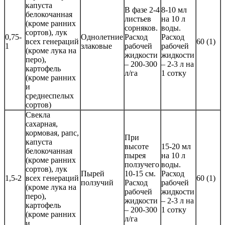
капуста
В фазе 2-4
8-10 мл
белокочанная
листьев
на 10 л
(кроме ранних
сорняков.
воды.
сортов), лук
0,75-
Однолетние
Расход
Расход
всех генераций
60 (1)
1
злаковые
рабочей
рабочей
(кроме лука на
жидкости
жидкости
перо),
– 200-300
– 2-3 л на
картофель
л/га
1 сотку
(кроме ранних
и
среднеспелых
сортов)
Свекла
сахарная,
кормовая, рапс,
При
капуста
высоте
15-20 мл
белокочанная
пырея
на 10 л
(кроме ранних
ползучего
воды.
сортов), лук
Пырей
10-15 см.
Расход
1,5-2
всех генераций
60 (1)
ползучий
Расход
рабочей
(кроме лука на
рабочей
жидкости
перо),
жидкости
– 2-3 л на
картофель
– 200-300
1 сотку
(кроме ранних
л/га
и