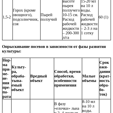
высоте
15-20 мл
пырея
на 10 л
Горох (кроме
ползучего
воды.
овощного),
Пырей
10-15 см.
Расход
1,5-2
60 (1)
подсолнечник,
ползучий
Расход
рабочей
соя
рабочей
жидкости
жидкости
– 2-3 л на
– 200-300
1 сотку
л/га
Опрыскивание посевов в зависимости от фазы развития
культуры:
Нор­
Срок
ма
Куль­ту­
ожи­
при­
ра,
Спо­соб, вре­мя
да­ния
ме­
об­ра­ба­
Вред­ный
об­ра­бот­ки,
Малые
(крат­
не­
ты­ва­
объ­ект
осо­бен­нос­ти
объемы
ность
ния
емый
при­ме­не­ния
об­ра­
пре­
объ­ект
бо­
па­
ток)
ра­та
8-10 мл
В фазу
на 10 л
«елочки» льна
воды.
и 2 -4 листьев