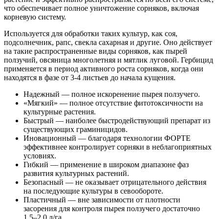
что обеспечивает полное уничтожение сорняков, включая
корневую систему.
Используется для обработки таких культур, как соя,
подсолнечник, рапс, свекла сахарная и другие. Оно действует
на такие распространенные виды сорняков, как пырей
ползучий, овсяница многолетняя и мятлик луговой. Гербицид
применяется в период активного роста сорняков, когда они
находятся в фазе от 3-4 листьев до начала кущения.
Надежный — полное искоренение пырея ползучего.
«Мягкий» — полное отсутствие фитотоксичности на
культурные растения.
Быстрый — наиболее быстродействующий препарат из
существующих граминицидов.
Иновационный — благодаря технологии ФОРТЕ
эффективнее контролирует сорняки в неблагоприятных
условиях.
Гибкий — применение в широком диапазоне фаз
развития культурных растений.
Безопасный — не оказывает отрицательного действия
на последующие культуры в севообороте.
Пластичный — вне зависимости от плотности
засорения для контроля пырея ползучего достаточно
1,5–2,0 л/га.