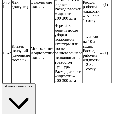
0,75-
Лен-
Однолетние
Расход
сорняков.
– (1)
1
долгунец
злаковые
рабочей
Расход рабочей
жидкости
жидкости –
– 2-3 л на
200-300 л/га
1 сотку
Через 2-3
недели после
уборки
15-20 мл
покровной
на 10 л
культуры или
Клевер
воды.
Многолетние
после
ползучий
Расход
1,5-2
и однолетние
ранневесеннего
– (1)
(семенные
рабочей
злаковые
подкашивания
посевы)
жидкости
травостоя
– 2-3 л на
культуры.
1 сотку
Расход рабочей
жидкости –
200-300 л/га
Читать полностью