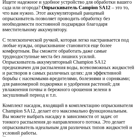
Ищете надежное и удобное устройство для обработки вашего
сада или огорода?
Опрыскиватель Campion SA12
– это то,
что вам нужно. Этот аккумуляторный ранцевый
опрыскиватель позволяет проводить обработку без
необходимости постоянной подзарядки благодаря
вместительному аккумулятору.
С телескопической ручкой, которая легко настраивается под
любые нужды, опрыскивание становится еще более
комфортным. Вы сможете обработать даже самые
труднодоступные места без лишних усилий.
Опрыскиватель аккумуляторный Champion SA12
предназначен для распыления воды, всевозможных жидкостей
и растворов в самых различных целях: для эффективной
борьбы с насекомыми-вредителями, болезнями и сорняками;
для равномерной подкормки и удобрения растений; для
увлажнения почвы и бережного орошения зелени в
засушливый период и т.п.
Комплект насадок, входящий в комплектацию опрыскивателя
Champion SA12, делает его максимально функциональным.
Вы можете выбрать насадку в зависимости от задач: от
тонкого распыления до направленного потока. Это делает
опрыскиватель идеальным для различных типов жидкостей и
условий работы.