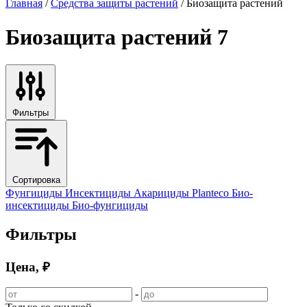
Главная
/
Средства защиты растений
/ Биозащита растений
Биозащита растений
7
Фильтры
Сортировка
Фунгициды
Инсектициды
Акарициды
Planteco
Био-
инсектициды
Био-фунгициды
Фильтры
Цена, ₽
-