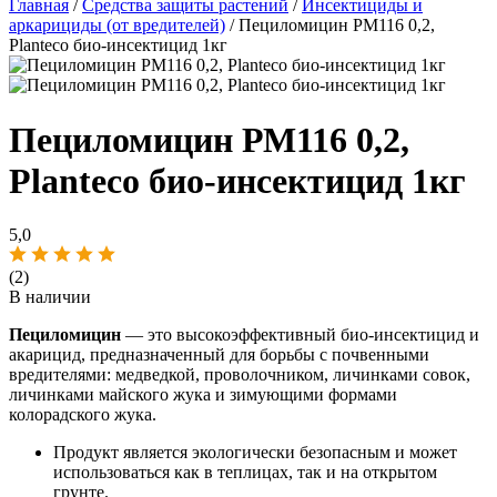
Главная
/
Средства защиты растений
/
Инсектициды и
аркарициды (от вредителей)
/ Пециломицин РМ116 0,2,
Planteco био-инсектицид 1кг
Пециломицин РМ116 0,2,
Planteco био-инсектицид 1кг
5,0
(2)
В наличии
Пециломицин
— это высокоэффективный био-инсектицид и
акарицид, предназначенный для борьбы с почвенными
вредителями: медведкой, проволочником, личинками совок,
личинками майского жука и зимующими формами
колорадского жука.
Продукт является экологически безопасным и может
использоваться как в теплицах, так и на открытом
грунте.