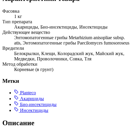
Фасовка
1 кг
Тип препарата
Акарициды, Био-инсектициды, Инсектициды
Действующее вещество
Энтомопатогенные грибы Metarhizium anisopliаe subsp.
atis, Энтомопатогенные грибы Paecilomyces fumosoroseus
Вредители
Белокрылки, Клещи, Колорадский жук, Майский жук,
Медведки, Проволочники, Совка, Тля
Метод обработки
Корневые (в грунт)
Метки
Planteco
Акарициды
Био-инсектициды
Инсектициды
Описание