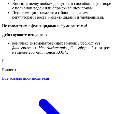
Вносят в почву любым доступным способом: в растворе
с поливной водой или опрыскиванием почвы.
Пециломицин совместим с биопрепаратами,
регуляторами роста, инсектицидами и удобрениями.
Не совместим с фунгицидами и фумигантами!
Действующее вещество:
комплекс энтомопатогенных грибов:
Paecilomyces
fumosoroseus
и
Metarhizium anisopliаe subsp. atis
с титром
не менее 200 миллионов КОЕ/г.
P
Planteco
Все товары производителя