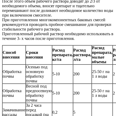
После этого объем рабочего раствора доводят до 2/3 от
необходимого объема, вносят препарат и тщательно
перемешивают после доливают необходимое количество воды
при включенном смесителе.
При приготовлении многокомпонентных баковых смесей
рекомендуется проводить пробное смешивание для проверки
стабильности рабочего раствора.
Приготовленный рабочий раствор необходимо использовать в
течение 3- х часов после приготовления.
Расход
Расход
Расход
Р
Способ
Сроки
препарата,
препарата,
раствора,
р
внесения
внесения
малые
кг/га
л/га
л
объемы
Осенью под
Обработка
основную
25-50 г на
5-10
200
2
почвы
обработку
1 л воды
почвы
Весной под
Обработка
предпосевную
25-50 г на
5-10
200
2
почвы
обработку
1 л воды
почвы
За 2 часа
Замачивание
перед
0,2
5
рассады
посадкой (на