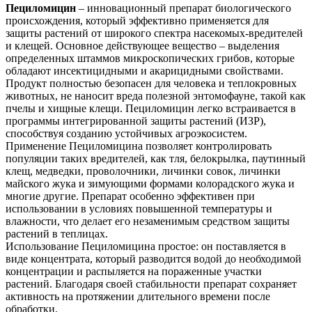
Пециломицин
– инновационный препарат биологического
происхождения, который эффективно применяется для
защиты растений от широкого спектра насекомых-вредителей
и клещей. Основное действующее вещество – выделения
определенных штаммов микроскопических грибов, которые
обладают инсектицидными и акарицидными свойствами.
Продукт полностью безопасен для человека и теплокровных
животных, не наносит вреда полезной энтомофауне, такой как
пчелы и хищные клещи. Пециломицин легко встраивается в
программы интегрированной защиты растений (ИЗР),
способствуя созданию устойчивых агроэкосистем.
Применение Пециломицина позволяет контролировать
популяции таких вредителей, как тля, белокрылка, паутинный
клещ, медведки, проволочники, личинки совок, личинки
майского жука и зимующими формами колорадского жука и
многие другие. Препарат особенно эффективен при
использовании в условиях повышенной температуры и
влажности, что делает его незаменимым средством защиты
растений в теплицах.
Использование Пециломицина простое: он поставляется в
виде концентрата, который разводится водой до необходимой
концентрации и распыляется на пораженные участки
растений. Благодаря своей стабильности препарат сохраняет
активность на протяжении длительного времени после
обработки.