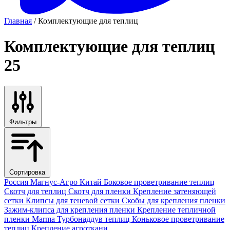
Главная
/ Комплектующие для теплиц
Комплектующие для теплиц
25
Фильтры
Сортировка
Россия
Магнус-Агро
Китай
Боковое проветривание теплиц
Скотч для теплиц
Скотч для пленки
Крепление затеняющей
сетки
Клипсы для теневой сетки
Скобы для крепления пленки
Зажим-клипса для крепления пленки
Крепление тепличной
пленки
Marma
Турбонаддув теплиц
Коньковое проветривание
теплиц
Крепление агроткани