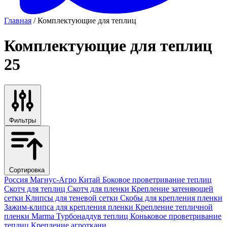
Главная
/ Комплектующие для теплиц
Комплектующие для теплиц
25
Фильтры
Сортировка
Россия
Магнус-Агро
Китай
Боковое проветривание теплиц
Скотч для теплиц
Скотч для пленки
Крепление затеняющей
сетки
Клипсы для теневой сетки
Скобы для крепления пленки
Зажим-клипса для крепления пленки
Крепление тепличной
пленки
Marma
Турбонаддув теплиц
Коньковое проветривание
теплиц
Крепление агроткани