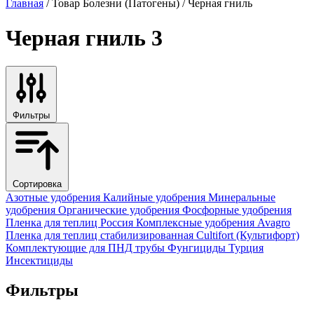
Главная
/ Товар Болезни (Патогены) / Черная гниль
Черная гниль
3
Фильтры
Сортировка
Азотные удобрения
Калийные удобрения
Минеральные
удобрения
Органические удобрения
Фосфорные удобрения
Пленка для теплиц
Россия
Комплексные удобрения
Avagro
Пленка для теплиц стабилизированная
Cultifort (Культифорт)
Комплектующие для ПНД трубы
Фунгициды
Турция
Инсектициды
Фильтры