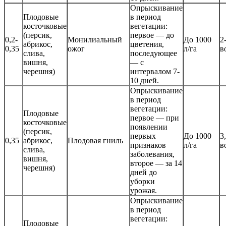
Опрыскивание
Плодовые
в период
косточковые
вегетации:
(персик,
первое — до
0,2-
Монилиальный
До 1000
2
абрикос,
цветения,
0,35
ожог
л/га
в
слива,
последующее
вишня,
— с
черешня)
интервалом 7-
10 дней.
Опрыскивание
в период
вегетации:
Плодовые
первое — при
косточковые
появлении
(персик,
первых
До 1000
3
0,35
абрикос,
Плодовая гниль
признаков
л/га
в
слива,
заболевания,
вишня,
второе — за 14
черешня)
дней до
уборки
урожая.
Опрыскивание
в период
вегетации:
Плодовые