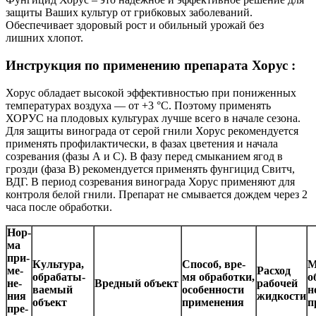
защиты Ваших культур от грибковых заболеваний.
Обеспечивает здоровый рост и обильный урожай без
лишних
хлопот.
Инструкция по применению препарата Хорус :
Хорус обладает высокой эффективностью при пониженных
температурах воздуха — от +3 °С. Поэтому применять
ХОРУС на плодовых культурах лучше всего в начале сезона.
Для защиты винограда от серой гнили Хорус рекомендуется
применять профилактически, в фазах цветения и начала
созревания (фазы А и С). В фазу перед смыканием ягод в
грозди (фаза В) рекомендуется применять фунгицид Свитч,
ВДГ. В период созревания винограда Хорус применяют для
контроля белой гнили. Препарат не смывается дождем через 2
часа после обработки.
Нор­
ма
при­
Куль­ту­ра,
Спо­соб, вре­
М
ме­
Расход
об­ра­ба­ты­
мя об­ра­бот­ки,
о
не­
Вред­ный объ­ект
рабочей
ва­емый
осо­бен­нос­ти
н
ния
жидкости
объ­ект
при­ме­не­ния
п
пре­