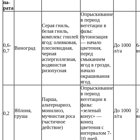
па­
ра­та
Опрыскивание
в период
Серая гниль,
вегетации в
белая гниль,
фазы:
комплекс гнилей
бутонизация
ягод: оливковая,
— начало
0,6-
До 1000
6
Виноград
плесневидная,
цветения,
0,7
л/га
в
черная
перед
аспергиллезная,
смыканием
водянистая
ягод в грозди,
ризопусная
начало
окрашивания
ягод.
Опрыскивание
в период
Парша,
вегетации в
альтернариоз,
фазы:
Яблоня,
монилиоз,
«зеленый
До 1000
2
0,2
груша
мучнистая роса
конус» —
л/га
в
(частичное
конец
действие)
цветения с
интервалом 7-
10 дней.