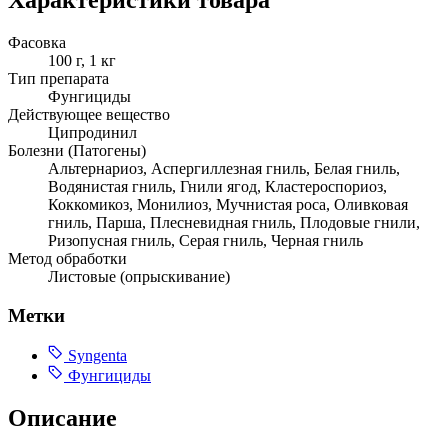
Фасовка
100 г, 1 кг
Тип препарата
Фунгициды
Действующее вещество
Ципродинил
Болезни (Патогены)
Альтернариоз, Аспергиллезная гниль, Белая гниль,
Водянистая гниль, Гнили ягод, Кластероспориоз,
Коккомикоз, Монилиоз, Мучнистая роса, Оливковая
гниль, Парша, Плесневидная гниль, Плодовые гнили,
Ризопусная гниль, Серая гниль, Черная гниль
Метод обработки
Листовые (опрыскивание)
Метки
Syngenta
Фунгициды
Описание