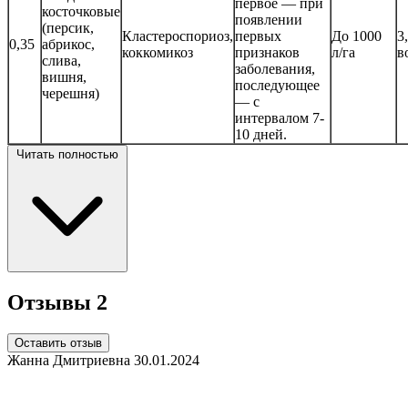
первое — при
косточковые
появлении
(персик,
Кластероспориоз,
первых
До 1000
3
0,35
абрикос,
коккомикоз
признаков
л/га
в
слива,
заболевания,
вишня,
последующее
черешня)
— с
интервалом 7-
10 дней.
Читать полностью
Отзывы
2
Оставить отзыв
Жанна Дмитриевна
30.01.2024