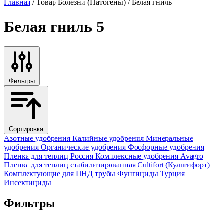
Главная
/ Товар Болезни (Патогены) / Белая гниль
Белая гниль
5
Фильтры
Сортировка
Азотные удобрения
Калийные удобрения
Минеральные
удобрения
Органические удобрения
Фосфорные удобрения
Пленка для теплиц
Россия
Комплексные удобрения
Avagro
Пленка для теплиц стабилизированная
Cultifort (Культифорт)
Комплектующие для ПНД трубы
Фунгициды
Турция
Инсектициды
Фильтры