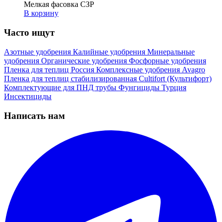
Мелкая фасовка СЗР
В корзину
Часто ищут
Азотные удобрения
Калийные удобрения
Минеральные
удобрения
Органические удобрения
Фосфорные удобрения
Пленка для теплиц
Россия
Комплексные удобрения
Avagro
Пленка для теплиц стабилизированная
Cultifort (Культифорт)
Комплектующие для ПНД трубы
Фунгициды
Турция
Инсектициды
Написать нам