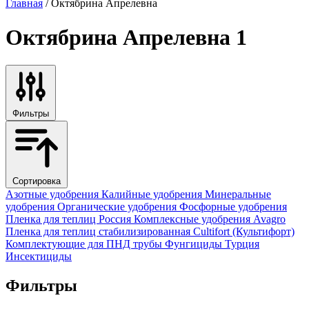
Главная
/ Октябрина Апрелевна
Октябрина Апрелевна
1
Фильтры
Сортировка
Азотные удобрения
Калийные удобрения
Минеральные
удобрения
Органические удобрения
Фосфорные удобрения
Пленка для теплиц
Россия
Комплексные удобрения
Avagro
Пленка для теплиц стабилизированная
Cultifort (Культифорт)
Комплектующие для ПНД трубы
Фунгициды
Турция
Инсектициды
Фильтры