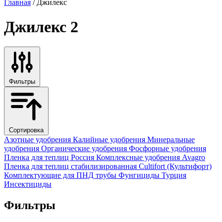
Главная
/ Джилекс
Джилекс
2
Фильтры
Сортировка
Азотные удобрения
Калийные удобрения
Минеральные
удобрения
Органические удобрения
Фосфорные удобрения
Пленка для теплиц
Россия
Комплексные удобрения
Avagro
Пленка для теплиц стабилизированная
Cultifort (Культифорт)
Комплектующие для ПНД трубы
Фунгициды
Турция
Инсектициды
Фильтры