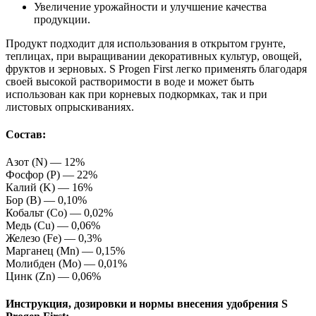
Увеличение урожайности и улучшение качества
продукции.
Продукт подходит для использования в открытом грунте,
теплицах, при выращивании декоративных культур, овощей,
фруктов и зерновых. S Progen First легко применять благодаря
своей высокой растворимости в воде и может быть
использован как при корневых подкормках, так и при
листовых опрыскиваниях.
Состав:
Азот (N) — 12%
Фосфор (P) — 22%
Калий (K) — 16%
Бор (B) — 0,10%
Кобальт (Co) — 0,02%
Медь (Cu) — 0,06%
Железо (Fe) — 0,3%
Марганец (Mn) — 0,15%
Молибден (Mo) — 0,01%
Цинк (Zn) — 0,06%
Инструкция, дозировки и нормы внесения удобрения S