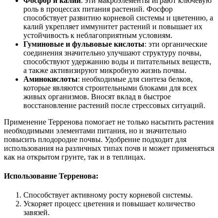
Фосфор и калий
: эти макроэлементы играют ключевую
роль в процессах питания растений. Фосфор
способствует развитию корневой системы и цветению, а
калий укрепляет иммунитет растений и повышает их
устойчивость к неблагоприятным условиям.
Гуминовые и фульвовые кислоты
: эти органические
соединения значительно улучшают структуру почвы,
способствуют удержанию воды и питательных веществ,
а также активизируют микробную жизнь почвы.
Аминокислоты
: необходимые для синтеза белков,
которые являются строительными блоками для всех
живых организмов. Вносят вклад в быстрое
восстановление растений после стрессовых ситуаций.
Применение Терренова помогает не только насытить растения
необходимыми элементами питания, но и значительно
повысить плодородие почвы. Удобрение подходит для
использования на различных типах почв и может применяться
как на открытом грунте, так и в теплицах.
Использование Терренова:
Способствует активному росту корневой системы.
Ускоряет процесс цветения и повышает количество
завязей.