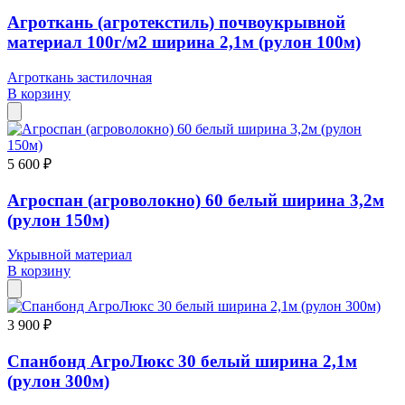
Агроткань (агротекстиль) почвоукрывной
материал 100г/м2 ширина 2,1м (рулон 100м)
Агроткань застилочная
В корзину
5 600 ₽
Агроспан (агроволокно) 60 белый ширина 3,2м
(рулон 150м)
Укрывной материал
В корзину
3 900 ₽
Спанбонд АгроЛюкс 30 белый ширина 2,1м
(рулон 300м)