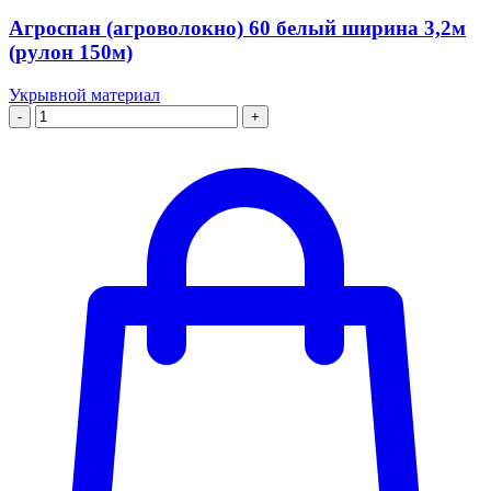
Агроспан (агроволокно) 60 белый ширина 3,2м
(рулон 150м)
Укрывной материал
-
+