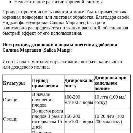
Недостаточное развитие корневой системы
Продукт прост в использовании и может быть применен как
корневая подкормка или листовая обработка. Благодаря своей
жидкой формулировке Салика Марганец быстро и
равномерно распределяется по тканям растений, обеспечивая
быстрый эффект от его использования.
Инструкция, дозировки и нормы внесения удобрения
Салика Марганец (Salica Mang):
Использовать методом опрыскивания листьев, капельного
или дождевого полива.
Дозировка при
Период
Дозировка по
Культуры
капельном
применения
листу
поливе
В начале
100-200
10 л/га (100 мл/
Овощи
появления
мл/100 л воды
сотку)
плодов
Во время роста
плодов 3 раза с
150-200
10-20 л/га (100-
Овощи
интервалом 15
мл/100 л воды
200 мл/сотку)
дней
Во время