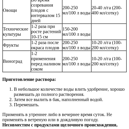
созревания
200-250
20-40 л/га (200-
Овощи
плодов с
мл/100 л воды
400 мл/сотку)
интервалом 15
дней
1-2 раза при
Технические
150-200
росте растений
культуры
мл/100 л воды
10-15 см
1-2 раза после
200-250
10-20 л/га (100-
Фрукты
окраса плодов
мл/100 л воды
200 мл/сотку)
1-2
применения
200-250
10-20 л/га (100-
Виноград
перед наливом
мл/100 л воды
200 мл/сотку)
соком
Приготовление раствора:
В небольшое количестве воды влить удобрение, хорошо
размешать до полного растворения.
Затем все вылить в бак, наполненный водой.
Перемешать.
Применять в утреннее либо в вечернее время суток. Не
применять в ветреную или в дождливую погоду.
Несовместим с продуктами щелочного происхождения,