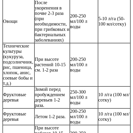
После
укоренения в
почве 2-3 раза
200-250
(при
5-10 л/га (50-
Овощи
мл/100 л
необходимости,
100 мл/сотку)
воды
при грибковых и
бактериальных
заболеваниях)
Технические
культуры
(кукуруза,
При высоте
200-250
подсолнечник,
растений 10-15
мл/100 л
рис, пшеница,
см. 1-2 раза
воды
хлопок, анис,
соевые бобы и
т.д.)
Зимой перед
250-300
Фруктовые
пробуждением
10 л/га (100 мл/
мл/100 л
деревья
деревьев 1-2
сотку)
воды
раза.
200-250
Фруктовые
10 л/га (100 мл/
Летом 1-2 раза.
мл/100 л
деревья
сотку)
воды
При высоте