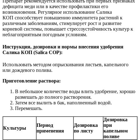
Препарат рекомендуется использовать при первых признаках
дефицита меди или в качестве профилактики его
возникновения. Регулярное использование Салика
КОП способствует повышению иммунитета растений к
различным заболеваниям, стимулирует рост и развитие
корневой системы, повышает стрессоустойчивость культур к
неблагоприятным погодным условиям.
Инструкция, дозировки и нормы внесения удобрения
Салика КОП (Salica COP):
Использовать методом опрыскивания листьев, капельного
или дождевого полива.
Приготовление раствора:
В небольшое количестве воды влить удобрение, хорошо
размешать до полного растворения.
Затем все вылить в бак, наполненный водой.
Перемешать.
Дозировка
Период
Дозировка
при
Культуры
применения
по листу
капельном
поливе