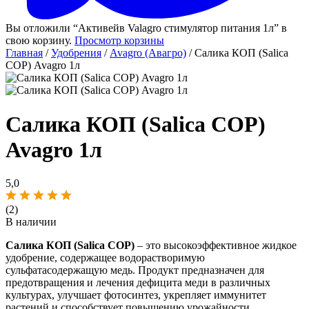
Вы отложили “Активейв Valagro стимулятор питания 1л” в
свою корзину.
Просмотр корзины
Главная
/
Удобрения
/
Avagro (Авагро)
/ Салика КОП (Salica
COP) Avagro 1л
Салика КОП (Salica COP)
Avagro 1л
5,0
(2)
В наличии
Салика КОП (Salica COP)
– это высокоэффективное жидкое
удобрение, содержащее водорастворимую
сульфатасодержащую медь. Продукт предназначен для
предотвращения и лечения дефицита меди в различных
культурах, улучшает фотосинтез, укрепляет иммунитет
растений и способствует повышению урожайности.