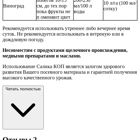
побегов 10-15
200-250
10 л/га (100 мл/
Виноград
см, до тех пор
мл/100 л
сотку)
пока фрукты не
воды
п оменяют цвет
Рекомендуется использовать утреннее либо вечернее время
суток. Не рекомендуется использовать в ветреную или в
дождливую погоду.
Несовместим с продуктами щелочного происхождения,
медными препаратами и маслами.
Использование Салика КОП является залогом здорового
развития Вашего посевного материала и гарантией получения
высокого качественного
урожая.
Читать полностью
Отзывы
2