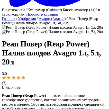
Вы отложили “Культимар (Cultimar) Биостимулятор (1л)” в
свою корзину.
Просмотр корзины
Главная
/
Удобрения
/
Avagro (Авагро)
/ Реап Повер (Reap
Power) Налив плодов Avagro 1л, 5л, 20л
Реап Повер (Reap Power)
Налив плодов Avagro 1л, 5л,
20л
5,0
(2)
В наличии
Реап Повер (Reap Power)
— это инновационное
гелеобразное удобрение, богатое органическим углеродом,
азотом и калием. Этот антистрессовый препарат специально
разработан для повышения устойчивости растений к