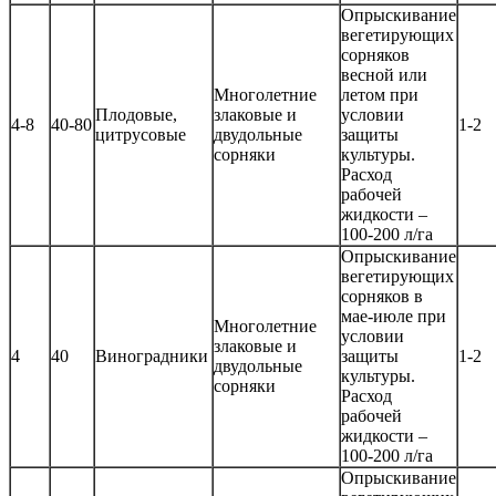
Опрыскивание
вегетирующих
сорняков
весной или
Многолетние
летом при
Плодовые,
злаковые и
условии
4-8
40-80
1-2
цитрусовые
двудольные
защиты
сорняки
культуры.
Расход
рабочей
жидкости –
100-200 л/га
Опрыскивание
вегетирующих
сорняков в
мае-июле при
Многолетние
условии
злаковые и
4
40
Виноградники
защиты
1-2
двудольные
культуры.
сорняки
Расход
рабочей
жидкости –
100-200 л/га
Опрыскивание