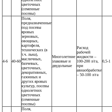
цветочных
(семенные
посевы)
Поля,
предназначенные
под посевы
яровых
зерновых,
овощных,
картофеля,
Расход
технических (в
рабочей
т.ч. льна),
Многолетние
жидкости –
масличных,
4-6
40-60
злаковые и
100-200 л/га,
0,5-1
бахчевых,
двудольные
при
цветочных,
авиаобработке
декоративных,
– 50-100 л/га
газонных и
других яровых
культур, посевы
однолетних
цветочных
(семенные
посевы)
Поля,