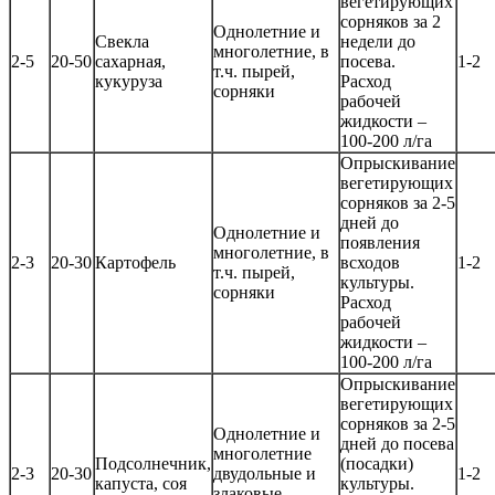
вегетирующих
сорняков за 2
Однолетние и
Свекла
недели до
многолетние, в
2-5
20-50
сахарная,
посева.
1-2
т.ч. пырей,
кукуруза
Расход
сорняки
рабочей
жидкости –
100-200 л/га
Опрыскивание
вегетирующих
сорняков за 2-5
дней до
Однолетние и
появления
многолетние, в
2-3
20-30
Картофель
всходов
1-2
т.ч. пырей,
культуры.
сорняки
Расход
рабочей
жидкости –
100-200 л/га
Опрыскивание
вегетирующих
сорняков за 2-5
Однолетние и
дней до посева
многолетние
Подсолнечник,
(посадки)
2-3
20-30
двудольные и
1-2
капуста, соя
культуры.
злаковые