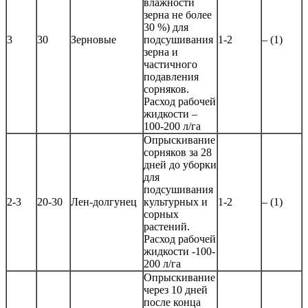
влажности
зерна не более
30 %) для
3
30
Зерновые
подсушивания
1-2
– (1)
зерна и
частичного
подавления
сорняков.
Расход рабочей
жидкости –
100-200 л/га
Опрыскивание
сорняков за 28
дней до уборки
для
подсушивания
2-3
20-30
Лен-долгунец
культурных и
1-2
– (1)
сорных
растений.
Расход рабочей
жидкости -100-
200 л/га
Опрыскивание
через 10 дней
после конца