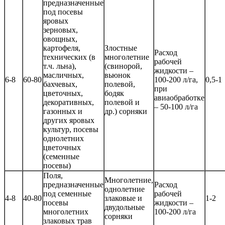
предназначенные
под посевы
яровых
зерновых,
овощных,
картофеля,
Злостные
Расход
технических (в
многолетние
рабочей
т.ч. льна),
(свинорой,
жидкости –
масличных,
вьюнок
6-8
60-80
100-200 л/га,
0,5-1
бахчевых,
полевой,
при
цветочных,
бодяк
авиаобработке
декоративных,
полевой и
– 50-100 л/га
газонных и
др.) сорняки
других яровых
культур, посевы
однолетних
цветочных
(семенные
посевы)
Поля,
Многолетние,
предназначенные
Расход
однолетние
под семенные
рабочей
4-8
40-80
злаковые и
1-2
посевы
жидкости –
двудольные
многолетних
100-200 л/га
сорняки
злаковых трав