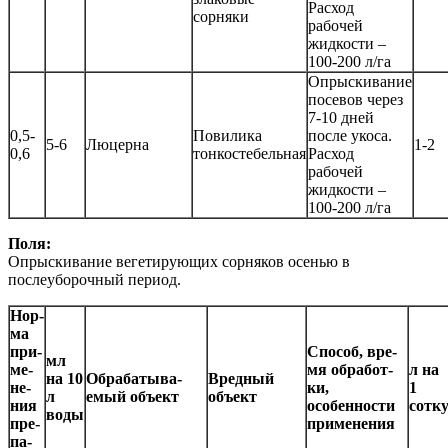
Расход
сорняки
рабочей
жидкости –
100-200 л/га
Опрыскивание
посевов через
7-10 дней
0,5-
Повилика
после укоса.
5-6
Люцерна
1-2
0,6
тонкостебельная
Расход
рабочей
жидкости –
100-200 л/га
Поля:
Опрыскивание вегетирующих сорняков осенью в
послеуборочный период.
Нор­
ма
при­
Спо­соб, вре­
мл
ме­
мя об­ра­бот­
л на
на 10
Об­ра­ба­ты­ва­
Вред­ный
не­
ки,
1
л
емый объ­ект
объ­ект
ния
осо­бен­нос­ти
сотк
воды
пре­
при­ме­не­ния
па­