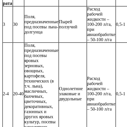
ра­та
Расход
рабочей
Поля,
жидкости –
предназначенные
Пырей
3
30
100-200 л/га,
0,5-1
под посевы льна-
ползучий
при
долгунца
авиаобработке
– 50-100 л/га
Поля,
предназначенные
под посевы
яровых
зерновых,
овощных,
картофеля,
Расход
технических (в
рабочей
т.ч. льна),
Однолетние
жидкости –
масличных,
2-4
20-40
злаковые и
100-200 л/га,
0,5-1
бахчевых,
двудольные
при
цветочных,
авиаобработке
декоративных,
– 50-100 л/га
газонных и
других яровых
культур, посевы
однолетних