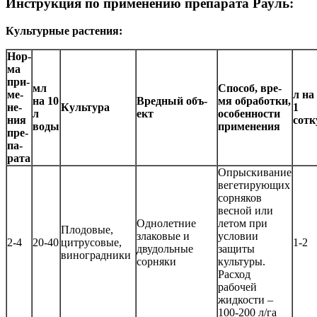
Инструкция по применению препарата Рауль:
Культурные растения:
Нор­
ма
при­
мл
Спо­соб, вре­
ме­
л на
на 10
Вред­ный объ­
мя об­ра­бот­ки,
не­
Куль­ту­ра
1
л
ект
осо­бен­нос­ти
ния
сотк
воды
при­ме­не­ния
пре­
па­
ра­та
Опрыскивание
вегетирующих
сорняков
весной или
Однолетние
летом при
Плодовые,
злаковые и
условии
2-4
20-40
цитрусовые,
1-2
двудольные
защиты
виноградники
сорняки
культуры.
Расход
рабочей
жидкости –
100-200 л/га