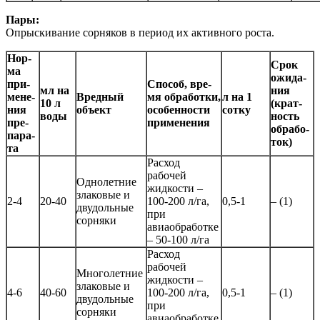
Пары:
Опрыскивание сорняков в период их активного роста.
Нор­
Срок
ма
ожи­да­
при­
Спо­соб, вре­
мл на
ния
ме­не­
Вред­ный
мя об­ра­бот­ки,
л на 1
10 л
(крат­
ния
объ­ект
осо­бен­нос­ти
сотку
воды
ность
пре­
при­ме­не­ния
об­ра­бо­
па­ра­
ток)
та
Расход
рабочей
Однолетние
жидкости –
злаковые и
2-4
20-40
100-200 л/га,
0,5-1
– (1)
двудольные
при
сорняки
авиаобработке
– 50-100 л/га
Расход
рабочей
Многолетние
жидкости –
злаковые и
4-6
40-60
100-200 л/га,
0,5-1
– (1)
двудольные
при
сорняки
авиаобработке