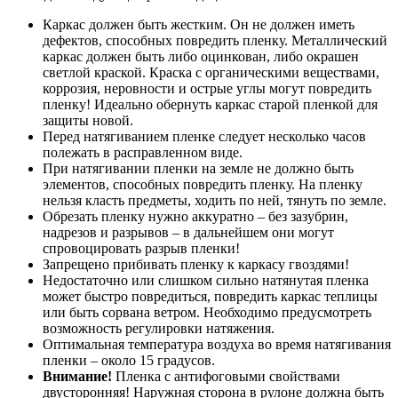
Каркас должен быть жестким. Он не должен иметь
дефектов, способных повредить пленку. Металлический
каркас должен быть либо оцинкован, либо окрашен
светлой краской. Краска с органическими веществами,
коррозия, неровности и острые углы могут повредить
пленку! Идеально обернуть каркас старой пленкой для
защиты новой.
Перед натягиванием пленке следует несколько часов
полежать в расправленном виде.
При натягивании пленки на земле не должно быть
элементов, способных повредить пленку. На пленку
нельзя класть предметы, ходить по ней, тянуть по земле.
Обрезать пленку нужно аккуратно – без зазубрин,
надрезов и разрывов – в дальнейшем они могут
спровоцировать разрыв пленки!
Запрещено прибивать пленку к каркасу гвоздями!
Недостаточно или слишком сильно натянутая пленка
может быстро повредиться, повредить каркас теплицы
или быть сорвана ветром. Необходимо предусмотреть
возможность регулировки натяжения.
Оптимальная температура воздуха во время натягивания
пленки – около 15 градусов.
Внимание!
Пленка с антифоговыми свойствами
двусторонняя! Наружная сторона в рулоне должна быть