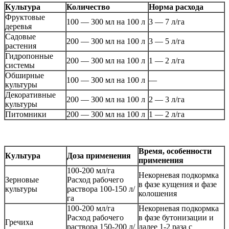
Культура
Количество
Норма расхода
Фруктовые
100 — 300 мл на 100 л
3 — 7 л/га
деревья
Садовые
200 — 300 мл на 100 л
3 — 5 л/га
растения
Гидропонные
200 — 300 мл на 100 л
1 — 2 л/га
системы
Обширные
100 — 300 мл на 100 л
—
культуры
Декоративные
200 — 300 мл на 100 л
2 — 3 л/га
культуры
Питомники
200 — 300 мл на 100 л
1 — 2 л/га
Вре­мя, особен­ности
Культура
До­за при­ме­не­ния
при­ме­не­ния
100-200 мл/га
Некорневая подкормка
Зерновые
Расход рабочего
в фазе кущения и фазе
культуры
раствора 100-150 л/
колошения
га
100-200 мл/га
Некорневая подкормка
Расход рабочего
в фазе бутонизации и
Гречиха
раствора 150-200 л/
далее 1-2 раза с