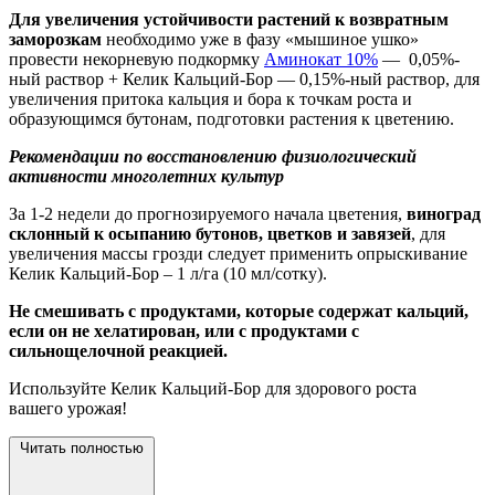
Для увеличения устойчивости растений к возвратным
заморозкам
необходимо уже в фазу «мышиное ушко»
провести некорневую подкормку
Аминокат 10%
— 0,05%-
ный раствор + Келик Кальций-Бор — 0,15%-ный раствор, для
увеличения притока кальция и бора к точкам роста и
образующимся бутонам, подготовки растения к цветению.
Рекомендации по восстановлению физиологический
активности многолетних культур
За 1-2 недели до прогнозируемого начала цветения,
виноград
склонный к осыпанию бутонов, цветков и завязей
, для
увеличения массы грозди следует применить опрыскивание
Келик Кальций-Бор – 1 л/га (10 мл/сотку).
Не смешивать с продуктами, которые содержат кальций,
если он не хелатирован, или с продуктами с
сильнощелочной реакцией.
Используйте Келик Кальций-Бор для здорового роста
вашего
урожая!
Читать полностью