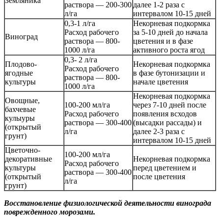
Земляника
раствора — 200-300
далее 1-2 раза с
л/га
интервалом 10-15 дней
0,3-1 л/га
Некорневая подкормка
Расход рабочего
за 5-10 дней до начала
Виноград
раствора — 800-
цветения и в фазе
1000 л/га
активного роста ягод
0,3- 2 л/га
Плодово-
Некорневая подкормка
Расход рабочего
ягодные
в фазе бутонизации и
раствора — 800-
культуры
начале цветения
1000 л/га
Некорневая подкормка
Овощные,
100-200 мл/га
через 7-10 дней после
бахчевые
Расход рабочего
появления всходов
кулыуры
раствора — 300-400
(высадки рассады) и
(открытый
л/га
далее 2-3 раза с
грунт)
интервалом 10-15 дней
Цветочно-
100-200 мл/га
декоративные
Некорневая подкормка
Расход рабочего
культуры
перед цветением и
раствора — 300-400
(открытый
после цветения
л/га
грунт)
Восстановление физиологической деятельности винограда
поврежденного морозами.