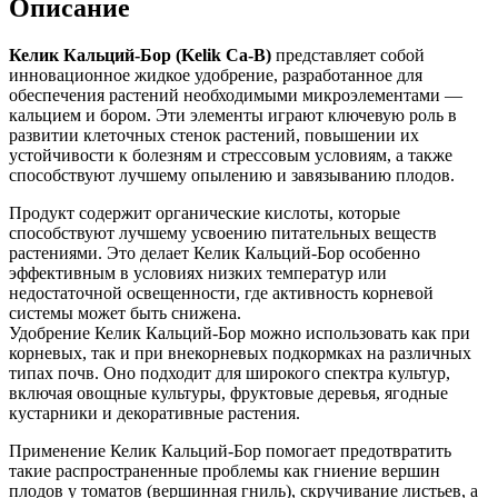
Описание
Келик Кальций-Бор (Kelik Ca-B)
представляет собой
инновационное жидкое удобрение, разработанное для
обеспечения растений необходимыми микроэлементами —
кальцием и бором. Эти элементы играют ключевую роль в
развитии клеточных стенок растений, повышении их
устойчивости к болезням и стрессовым условиям, а также
способствуют лучшему опылению и завязыванию плодов.
Продукт содержит органические кислоты, которые
способствуют лучшему усвоению питательных веществ
растениями. Это делает Келик Кальций-Бор особенно
эффективным в условиях низких температур или
недостаточной освещенности, где активность корневой
системы может быть снижена.
Удобрение Келик Кальций-Бор можно использовать как при
корневых, так и при внекорневых подкормках на различных
типах почв. Оно подходит для широкого спектра культур,
включая овощные культуры, фруктовые деревья, ягодные
кустарники и декоративные растения.
Применение Келик Кальций-Бор помогает предотвратить
такие распространенные проблемы как гниение вершин
плодов у томатов (вершинная гниль), скручивание листьев, а