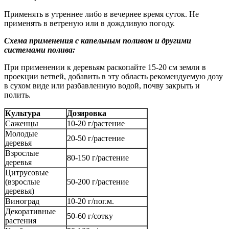
Применять в утреннее либо в вечернее время суток. Не
применять в ветреную или в дождливую погоду.
Схема применения с капельным поливом и другими
системами полива:
При применении к деревьям раскопайте 15-20 см земли в
проекции ветвей, добавить в эту область рекомендуемую дозу
в сухом виде или разбавленную водой, почву закрыть и
полить.
Культура
Дозировка
Саженцы
10-20 г/растение
Молодые
20-50 г/растение
деревья
Взрослые
80-150 г/растение
деревья
Цитрусовые
(взрослые
50-200 г/растение
деревья)
Виноград
10-20 г/пог.м.
Декоративные
50-60 г/сотку
растения