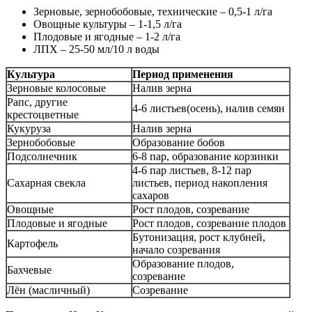
Зерновые, зернобобовые, технические – 0,5-1 л/га
Овощные культуры – 1-1,5 л/га
Плодовые и ягодные – 1-2 л/га
ЛПХ – 25-50 мл/10 л воды
Культура
Период применения
Зерновые колосовые
Налив зерна
Рапс, другие
4-6 листьев(осень), налив семян
крестоцветные
Кукуруза
Налив зерна
Зернобобовые
Образование бобов
Подсолнечник
6-8 пар, образование корзинки
4-6 пар листьев, 8-12 пар
Сахарная свекла
листьев, период накопления
сахаров
Овощные
Рост плодов, созревание
Плодовые и ягодные
Рост плодов, созревание плодов
Бутонизация, рост клубней,
Картофель
начало созревания
Образование плодов,
Бахчевые
созревание
Лён (масличный)
Созревание