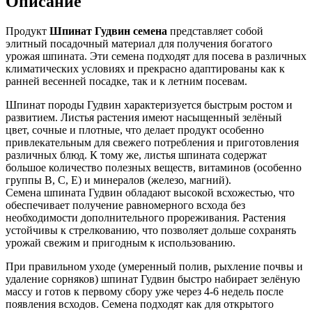
Описание
Продукт
Шпинат Гудвин семена
представляет собой
элитный посадочный материал для получения богатого
урожая шпината. Эти семена подходят для посева в различных
климатических условиях и прекрасно адаптированы как к
ранней весенней посадке, так и к летним посевам.
Шпинат породы Гудвин характеризуется быстрым ростом и
развитием. Листья растения имеют насыщенный зелёный
цвет, сочные и плотные, что делает продукт особенно
привлекательным для свежего потребления и приготовления
различных блюд. К тому же, листья шпината содержат
большое количество полезных веществ, витаминов (особенно
группы B, C, E) и минералов (железо, магний).
Семена шпината Гудвин обладают высокой всхожестью, что
обеспечивает получение равномерного всхода без
необходимости дополнительного прореживания. Растения
устойчивы к стрелкованию, что позволяет дольше сохранять
урожай свежим и пригодным к использованию.
При правильном уходе (умеренный полив, рыхление почвы и
удаление сорняков) шпинат Гудвин быстро набирает зелёную
массу и готов к первому сбору уже через 4-6 недель после
появления всходов. Семена подходят как для открытого