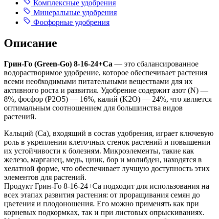
Комплексные удобрения
Минеральные удобрения
Фосфорные удобрения
Описание
Грин-Го (Green-Go) 8-16-24+Ca
— это сбалансированное
водорастворимое удобрение, которое обеспечивает растения
всеми необходимыми питательными веществами для их
активного роста и развития. Удобрение содержит азот (N) —
8%, фосфор (P2O5) — 16%, калий (K2O) — 24%, что является
оптимальным соотношением для большинства видов
растений.
Кальций (Ca), входящий в состав удобрения, играет ключевую
роль в укреплении клеточных стенок растений и повышении
их устойчивости к болезням. Микроэлементы, такие как
железо, марганец, медь, цинк, бор и молибден, находятся в
хелатной форме, что обеспечивает лучшую доступность этих
элементов для растений.
Продукт Грин-Го 8-16-24+Ca подходит для использования на
всех этапах развития растения: от проращивания семян до
цветения и плодоношения. Его можно применять как при
корневых подкормках, так и при листовых опрыскиваниях.