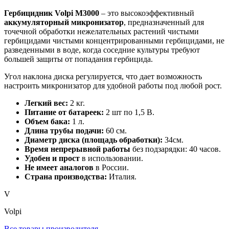
Гербицидник Volpi M3000
– это высокоэффективный
аккумуляторный микронизатор
, предназначенный для
точечной обработки нежелательных растений чистыми
гербицидами чистыми концентрированными гербицидами, не
разведенными в воде, когда соседние культуры требуют
большей защиты от попадания гербицида.
Угол наклона диска регулируется, что дает возможность
настроить микронизатор для удобной работы под любой рост.
Легкий вес:
2 кг.
Питание от батареек:
2 шт по 1,5 В.
Объем бака:
1 л.
Длина трубы подачи:
60 см.
Диаметр диска (площадь обработки):
34см.
Время непрерывной работы
без подзарядки: 40 часов.
Удобен и прост
в использовании.
Не имеет аналогов
в России.
Страна производства:
Италия.
V
Volpi
Все товары производителя