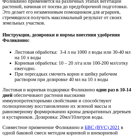
Фоликвино применяется на различных этапах вегетации
растений, начиная от посева до предуборочной подготовки.
Это делает его незаменимым помощником для аграриев,
стремящихся получить максимальный результат от своих
земельных участков.
Инструкция, дозировки и нормы внесения удобрения
Фоликвино:
Листовая обработка: 3-4 л на 1000 л воды или 30-40 мл
на 10 л воды
Корневая обработка: 10 – 20 л/га или 100-200 мл/сотку
ежегодно.
При пересадках смочить корни и шейку рабочим
раствором при дозировке 40 мл на 10 л воды
Листовая и корневая подкормки Фоликвино
один раз в 10-14
дней
обеспечивают растения высокими
иммунопротекторными свойствами и способствуют
полноценному восстановлению их зеленой массы и
равномерному формированию кроны декоративных деревьев
и кустарников. Дозировка: 20мл/10литров воды.
Совместное применение Фоликвино и
БВС (BVC) 2021
в
одной баковой смеси методом корневой и внекорневой