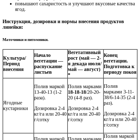
повышают сахаристость и улучшают вкусовые качества
ягод.
Инструкция, дозировки и нормы внесения продуктов
линейки:
Маточники и питомники.
Вегетативный
Начало
Конец
Культура/
рост (май — 2-
вегетации —
вегетации.
Период
я декада июля/
распускание
Подготовка к
внесения
май — август)
листьев
периоду покоя
*
Полив
Полив маркой
Полив марками
марками 3-11-
13-40-13 (1-2
18-18-18
/20-20-
38/6-14-35 (2-4
раза).
20 (4-8 раз).
Ягодные
раз).
кустарники
Дозировка 2-4
Дозировка 2-4
Дозировка 2-4
кг/га или 20-40
кг/га или 20-40
кг/га или 20-40
г/сотку
г/сотку
г/сотку
Полив маркой
Полив маркой
Полив марками