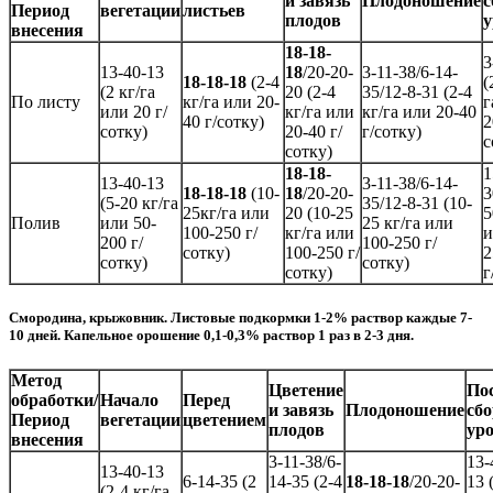
и завязь
Плодоношение
с
Период
вегетации
листьев
плодов
у
внесения
18-18-
3
13-40-13
18
/20-20-
3-11-38/6-14-
18-18-18
(2-4
(
(2 кг/га
20 (2-4
35/12-8-31 (2-4
По листу
кг/га или 20-
г
или 20 г/
кг/га или
кг/га или 20-40
40 г/сотку)
2
сотку)
20-40 г/
г/сотку)
с
сотку)
18-18-
1
13-40-13
3-11-38/6-14-
18-18-18
(10-
18
/20-20-
3
(5-20 кг/га
35/12-8-31 (10-
25кг/га или
20 (10-25
5
Полив
или 50-
25 кг/га или
100-250 г/
кг/га или
и
200 г/
100-250 г/
сотку)
100-250 г/
2
сотку)
сотку)
сотку)
г
Смородина, крыжовник. Листовые подкормки 1-2% раствор каждые 7-
10 дней. Капельное орошение 0,1-0,3% раствор 1 раз в 2-3 дня.
Метод
Цветение
По
обработки/
Начало
Перед
и завязь
Плодоношение
сбо
Период
вегетации
цветением
плодов
ур
внесения
3-11-38/6-
13-
13-40-13
6-14-35 (2
14-35 (2-4
18-18-18
/20-20-
13 
(2-4 кг/га