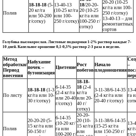
20-20 (10-25
18-18-18
(5-
13-40-13
18
/20-20-
кг/га или 100-
20 кг/га
(10-25 кг/га
20 (10-25
Полив
250 г/сотку)
или 50-200
или 100-
кг/га или
13-40-13 – для
г/сотку)
250 г/сотку)
100-250 г/
ремонтантных
сотку)
сортов
Голубика высокорослая. Листовые подкормки 1-2% раствор каждые 7-
10 дней. Капельное орошение 0,1-0,3% раствор 2-3 раза в неделю.
Метод
Соз
Набухание
обработки/
Рост
Начало
–
почек –
Цветение
Период
побегов
плодоношения
пос
бутонизация
внесения
пер
18-18-
6-14-35
18
(2-4
18-18-18
(1-3
3-11-38/6-14-35
13-4
(2-4 кг/га
кг/га
По листу
кг/га или 10-
(2-4 кг/га или
га и
или 20-40
или 20-
30 г/сотку)
20-40 г/сотку)
сот
г/сотку)
40 г/
сотку)
20-20-
6-14-35
20-20-20 (5-
20 (10-
3-11-38/6-14-35
(10-20 кг/
13-4
15 кг/га или
15 кг/га
(15-25 кг/га
Полив
га или
кг/
50-150 г/
или
или 150-250 г/
100-200 г/
г/со