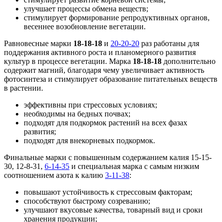
улучшает процессы обмена веществ;
стимулирует формирование репродуктивных органов,
весеннее возобновление вегетации.
Равновесные марки
18-18-18
и
20-20-20
раз работаны для
поддержания активного роста и планомерного развития
культур в процессе вегетации. Марка
18-18-18
дополнительно
содержит магний, благодаря чему увеличивает активность
фотосинтеза и стимулирует образование питательных веществ
в растении.
эффективны при стрессовых условиях;
необходимы на бедных почвах;
подходят для подкормок растений на всех фазах
развития;
подходят для внекорневых подкормок.
Финальные марки с повышенным содержанием калия 15-15-
30, 12-8-31,
6-14-35
и специальная марка с самым низким
соотношением азота к калию
3-11-38
:
повышают устойчивость к стрессовым факторам;
способствуют быстрому созреванию;
улучшают вкусовые качества, товарный вид и сроки
хранения продукции;