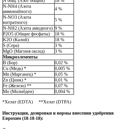
N общ. (Азот общий)
18 %
N-NH4 (Азота
4 %
аммонийного)
N-NO3 (Азота
5 %
нитратного)
N-NH2 (Азота амидного)
9 %
P2O5 (Общие фосфаты)
18 %
K2O (Калий)
18 %
S (Сера)
3 %
MgO (Магния оксид)
3 %
Микроэлементы
B (Бор)
0,02 %
Cu (Медь) *
0,005 %
Mn (Марганец) *
0,05 %
Zn (Цинк) *
0,01 %
Fe (Железо) **
0,07 %
Mo (Молибден)
0,004 %
*Хелат (EDTA) **Хелат (DTPA)
Инструкция, дозировки и нормы внесения удобрения
Еврохим (18-18-18):