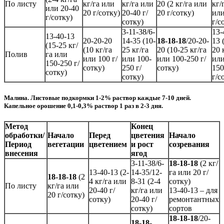
По листу
кг/га или
кг/га или
20 (2 кг/га или
кг/
или 20-40
20 г/сотку)
20-40 г/
20 г/сотку)
или
г/сотку)
сотку)
г/с
3-11-38/6-
13-
13-40-13
20-20-20
14-35 (10-
18-18-18
/20-20-
13 
(15-25 кг/
(10 кг/га
25 кг/га
20 (10-25 кг/га
20 
Полив
га или
или 100 г/
или 100-
или 100-250 г/
ил
150-250 г/
сотку)
250 г/
сотку)
150
сотку)
сотку)
г/с
Малина. Листовые подкормки 1-2% раствор каждые 7-10 дней.
Капельное орошение 0,1-0,3% раствор 1 раз в 2-3 дня.
Метод
Конец
обработки/
Начало
Перед
цветения
Начало
Период
вегетации
цветением
и рост
созревания
внесения
ягод
3-11-38/6-
18-18-18
(2 кг/
13-40-13 (2-
14-35/12-
га или 20 г/
18-18-18
(2
4 кг/га или
8-31 (2-4
сотку)
По листу
кг/га или
20-40 г/
кг/га или
13-40-13 – для
20 г/сотку)
сотку)
20-40 г/
ремонтантных
сотку)
сортов
18-18-18
/20-
18-18-