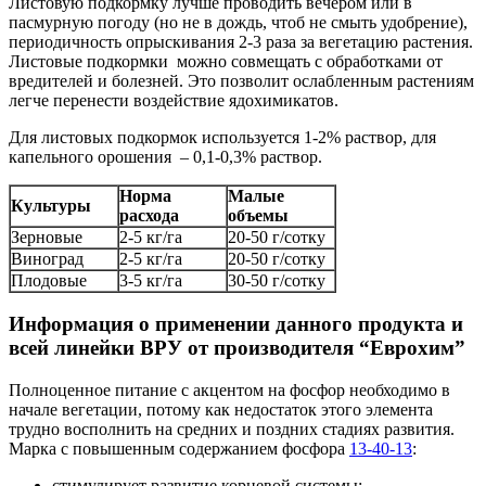
Листовую подкормку лучше проводить вечером или в
пасмурную погоду (но не в дождь, чтоб не смыть удобрение),
периодичность опрыскивания 2-3 раза за вегетацию растения.
Листовые подкормки можно совмещать с обработками от
вредителей и болезней. Это позволит ослабленным растениям
легче перенести воздействие ядохимикатов.
Для листовых подкормок используется 1-2% раствор, для
капельного орошения – 0,1-0,3% раствор.
Норма
Малые
Культуры
расхода
объемы
Зерновые
2-5 кг/га
20-50 г/сотку
Виноград
2-5 кг/га
20-50 г/сотку
Плодовые
3-5 кг/га
30-50 г/сотку
Информация о применении данного продукта и
всей линейки ВРУ от производителя “Еврохим”
Полноценное питание с акцентом на фосфор необходимо в
начале вегетации, потому как недостаток этого элемента
трудно восполнить на средних и поздних стадиях развития.
Марка с повышенным содержанием фосфора
13-40-13
:
стимулирует развитие корневой системы;