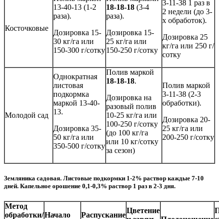
3-11-38 1 раз в
13-40-13 (1-2
18-18-18
(3-4
2 недели (до 3-
раза).
раза).
х обработок).
Косточковые
Дозировка 15-
Дозировка 15-
Дозировка 25
30 кг/га или
25 кг/га или
кг/га или 250 г/
150-300 г/сотку
150-250 г/сотку
сотку
Полив маркой
Однократная
18-18-18
.
листовая
Полив маркой
подкормка
3-11-38 (2-3
Дозировка на
маркой 13-40-
обработки).
разовый полив
13.
Молодой сад
10-25 кг/га или
Дозировка 20-
100-250 г/сотку
Дозировка 35-
25 кг/га или
(до 100 кг/га
50 кг/га или
200-250 г/сотку
или 10 кг/сотку
350-500 г/сотку
за сезон)
Земляника садовая. Листовые подкормки 1-2% раствор каждые 7-10
дней. Капельное орошение 0,1-0,3% раствор 1 раз в 2-3 дня.
Метод
Цветение
П
обработки/
Начало
Распускание