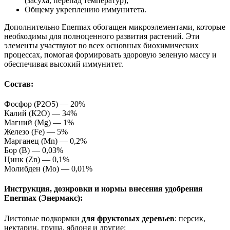
(засуха, перепад температур);
Общему укреплению иммунитета.
Дополнительно Enermax обогащен микроэлементами, которые
необходимы для полноценного развития растений. Эти
элементы участвуют во всех основных биохимических
процессах, помогая формировать здоровую зеленую массу и
обеспечивая высокий иммунитет.
Состав:
Фосфор (Р2О5) — 20%
Калий (К2О) — 34%
Магний (Mg) — 1%
Железо (Fe) — 5%
Марганец (Mn) — 0,2%
Бор (В) — 0,03%
Цинк (Zn) — 0,1%
Молибден (Мо) — 0,01%
Инструкция, дозировки и нормы внесения удобрения
Enermax (Энермакс):
Листовые подкормки
для фруктовых деревьев
: персик,
нектарин, груша, яблоня и другие: