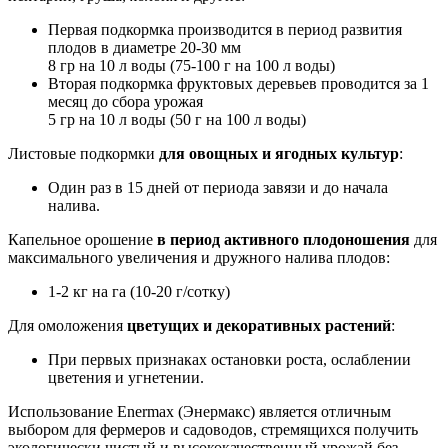
Первая подкормка производится в период развития
плодов в диаметре 20-30 мм
8 гр на 10 л воды (75-100 г на 100 л воды)
Вторая подкормка фруктовых деревьев проводится за 1
месяц до сбора урожая
5 гр на 10 л воды (50 г на 100 л воды)
Листовые подкормки
для овощных и ягодных культур
:
Один раз в 15 дней от периода завязи и до начала
налива.
Капельное орошение
в период активного плодоношения
для
максимального увеличения и дружного налива плодов:
1-2 кг на га (10-20 г/сотку)
Для омоложения
цветущих и декоративных растений
:
При первых признаках остановки роста, ослаблении
цветения и угнетении.
Использование Enermax (Энермакс) является отличным
выбором для фермеров и садоводов, стремящихся получить
экологически чистый и высококачественный урожай без