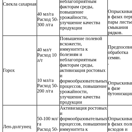
неблагоприятным
Свекла сахарная
факторам среды,
Опрыскива
повышение
40 мл/га
в фазах пер
урожайности,
Расход 50-
пары листь
улучшение качества
300 л/га
смыкания
продукции
рядков.
Повышение полевой
всхожести,
Предпосевн
иммунитета к
40 мл/т
обработка
болезням и
Расход 10
семян.
неблагоприятным
л/т
.
факторам среды,
Горох
активизация ростовых
и
10 мл/га
формообразовательных
Опрыскива
Расход 50-
процессов, повышение
в фазе
200 л/га
урожайности,
бутонизаци
улучшение качества
продукции
Активизация ростовых
и
50-100 мл/
формообразовательных
Опрыскива
га
процессов, повышение
в фазах по
Лен-долгунец
Расход 50-
иммунитета к
всходов и