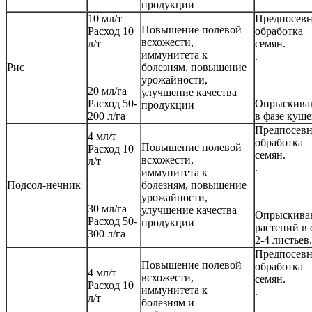
продукции
10 мл/т
Предпосевн
Повышение полевой
Расход 10
обработка
всхожести,
л/т
семян.
иммунитета к
.
Рис
болезням, повышение
урожайности,
20 мл/га
улучшение качества
Расход 50-
Опрыскива
продукции
200 л/га
в фазе куще
Предпосевн
4 мл/т
обработка
Повышение полевой
Расход 10
семян.
всхожести,
л/т
.
иммунитета к
Подсол-нечник
болезням, повышение
урожайности,
30 мл/га
улучшение качества
Опрыскива
Расход 50-
продукции
растений в 
300 л/га
2-4 листьев.
Предпосевн
Повышение полевой
обработка
4 мл/т
всхожести,
семян.
Расход 10
иммунитета к
.
л/т
болезням и