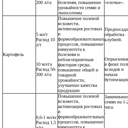
200 л/га
болезням, повышение
«елочки».
урожайности семян и
льносоломы
Повышение полевой
всхожести,
активизация ростовых
Предпосадо
и
5 мл/т
обработка
формообразовательных
Расход 10
клубней.
процессов, повышение
л/т
иммунитета к
Картофель
болезням и
Опрыскива
неблагоприятным
10 мл/га
в фазах по
факторам среды,
Расход 50-
всходов и
повышение общей и
300 л/га
начала
товарной
бутонизаци
урожайности,
улучшение качества
продукции
Повышение полевой
Замачивани
всхожести,
семян на 1-
активизация ростовых
часа.
и
.
формообразовательных
0,6-1 мл/кг
процессов, повышение
Расход 1,5
иммунитета к
л/кг