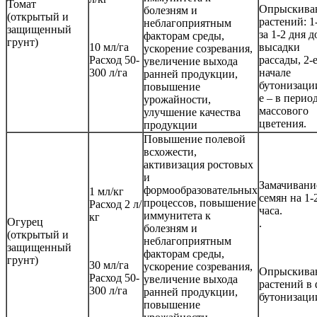
Томат
Опрыскива
болезням и
(открытый и
растений: 1
неблагоприятным
защищенный
за 1-2 дня д
факторам среды,
грунт)
10 мл/га
высадки
ускорение созревания,
Расход 50-
рассады, 2-е
увеличение выхода
300 л/га
начале
ранней продукции,
бутонизации
повышение
е – в перио
урожайности,
массового
улучшение качества
цветения.
продукции
Повышение полевой
всхожести,
активизация ростовых
и
Замачивани
формообразовательных
1 мл/кг
семян на 1-
процессов, повышение
Расход 2 л/
часа.
иммунитета к
кг
Огурец
.
болезням и
(открытый и
неблагоприятным
защищенный
факторам среды,
грунт)
30 мл/га
ускорение созревания,
Опрыскива
Расход 50-
увеличение выхода
растений в 
300 л/га
ранней продукции,
бутонизаци
повышение