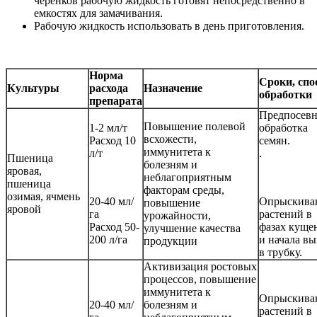
черенков рабочую жидкость готовят непосредственно в
емкостях для замачивания.
Рабочую жидкость использовать в день приготовления.
Норма
Сроки, спо
Культуры
расхода
Назначение
обработки
препарата
Предпосевн
Повышение полевой
1-2 мл/т
обработка
всхожести,
Расход 10
семян.
иммунитета к
л/т
.
Пшеница
болезням и
яровая,
неблагоприятным
пшеница
факторам среды,
озимая, ячмень
20-40 мл/
Опрыскива
повышение
яровой
га
растений в
урожайности,
Расход 50-
фазах куще
улучшение качества
200 л/га
и начала вы
продукции
в трубку.
Активизация ростовых
процессов, повышение
иммунитета к
Опрыскива
20-40 мл/
болезням и
растений в