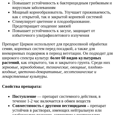
Повышает устойчивость к бактерицидным грибковым и
вирусным заболеваниям
Мощный корнеобразователь. Улучшает приживаемость,
как с открытой, так и закрытой корневой системой
Стимулирует цветение и плодообразование.
Предотвращает опадение завязей
Повышает устойчивость к засухе, защищает от
избыточного ультрафиолетового излучения
Препарат Циркон используют для предпосевной обработки
семян, корневых систем перед посадкой, а также для
внекорневых подкормок в период вегетации. Он подходит для
широкого спектра культур:
более 60 видов культурных
растений
, как открытого, так и закрытого грунта. Среди них
зерновые, зернобобовые, технические, овощные, плодово-
ягодные, цветочно-декоративные, лесотехнические и
лекарственные культуры.
Свойства препарата:
Поступление
— препарат системного действия, в
течение 1-2 час включается в обмен веществ
Совместимость с другими пестицидами –
препарат
устойчив в растворах, имеющих нейтральную или
слабокислую реакцию, совместим с пестицидами.