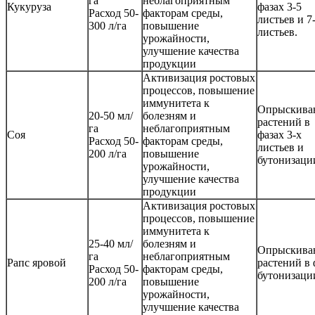
га
неблагоприятным
Кукуруза
фазах 3-5
Расход 50-
факторам среды,
листьев и 7
300 л/га
повышение
листьев.
урожайности,
улучшение качества
продукции
Активизация ростовых
процессов, повышение
иммунитета к
Опрыскива
20-50 мл/
болезням и
растений в
га
неблагоприятным
Соя
фазах 3-х
Расход 50-
факторам среды,
листьев и
200 л/га
повышение
бутонизаци
урожайности,
улучшение качества
продукции
Активизация ростовых
процессов, повышение
иммунитета к
25-40 мл/
болезням и
Опрыскива
га
неблагоприятным
Рапс яровой
растений в 
Расход 50-
факторам среды,
бутонизаци
200 л/га
повышение
урожайности,
улучшение качества