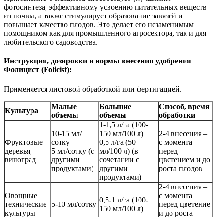
фотосинтеза, эффективному усвоению питательных веществ
из почвы, а также стимулирует образование завязей и
повышает качество плодов. Это делает его незаменимым
помощником как для промышленного агросектора, так и для
любительского садоводства.
Инструкция, дозировки и нормы внесения удобрения
Фолицист (Folicist):
Применяется листовой обработкой или фертигацией.
Малые
Большие
Способ, время
Культура
объемы
объемы
обработки
1-1,5 л/га (100-
10-15 мл/
150 мл/100 л)
2-4 внесения –
Фруктовые
сотку
0,5 л/га (50
с момента
деревья,
5 мл/сотку (с
мл/100 л) (в
перед
виноград
другими
сочетании с
цветением и до
продуктами)
другими
роста плодов
продуктами)
2-4 внесения –
Овощные
с момента
0,5-1 л/га (100-
технические
5-10 мл/сотку
перед цветение
150 мл/100 л)
культуры
и до роста