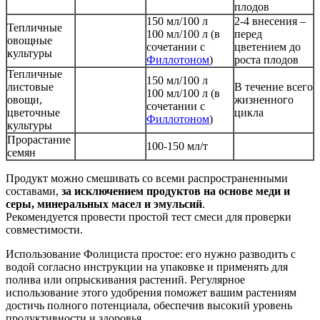
плодов
150 мл/100 л
2-4 внесения –
Тепличные
100 мл/100 л (в
перед
овощные
сочетании с
цветением до
культуры
Филлотоном
)
роста плодов
Тепличные
150 мл/100 л
листовые
В течение всего
100 мл/100 л (в
овощи,
жизненного
сочетании с
цветочные
цикла
Филлотоном
)
культуры
Прорастание
100-150 мл/т
семян
Продукт можно смешивать со всеми распространенными
составами,
за исключением продуктов на основе меди и
серы, минеральных масел и эмульсий
.
Рекомендуется провести простой тест смеси для проверки
совместимости.
Использование Фолициста простое: его нужно разводить с
водой согласно инструкции на упаковке и применять для
полива или опрыскивания растений. Регулярное
использование этого удобрения поможет вашим растениям
достичь полного потенциала, обеспечив высокий уровень
продуктивности и здоровья.