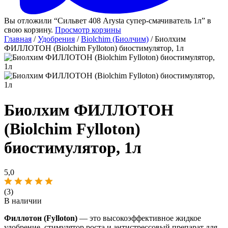
Вы отложили “Сильвет 408 Arysta супер-смачиватель 1л” в
свою корзину.
Просмотр корзины
Главная
/
Удобрения
/
Biolchim (Биолчим)
/ Биолхим
ФИЛЛОТОН (Biolchim Fylloton) биостимулятор, 1л
Биолхим ФИЛЛОТОН
(Biolchim Fylloton)
биостимулятор, 1л
5,0
(3)
В наличии
Филлотон (Fylloton)
— это высокоэффективное жидкое
удобрение, стимулятор роста и антистрессовый препарат для