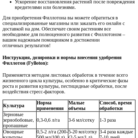
Ускорение восстановления растений после повреждения
вредителями или болезнями.
Для приобретения Филлотона вы можете обратиться в
специализированные магазины или заказать его онлайн с
доставкой на дом. Обеспечьте своим растениям все
необходимое для полноценного развития с Филлотоном –
вашим надежным помощником в достижении
отличных
результатов!
Инструкция, дозировки и нормы внесения удобрения
Филлотон (Fylloton):
Применяется методом листовых обработок в течение всего
жизненного цикла культуры, особенно в критические фазы
роста и развития культуры, пестицидные обработки, после
воздействия стресс-факторов.
Норма
Малые
Способ, время
Культура
применения
объемы
обработки
Зерновые
зернобобовые,
0,3-0,6 л/га
3-6 мл/сотку
1-3 раза
пропашные
Овощные
0,5-2 л/га (200-
5-20 мл/сотку
3-4 раза каждые
культуры
500 мл/100 л)
(2-5 мл/1 л)
7-10 дней