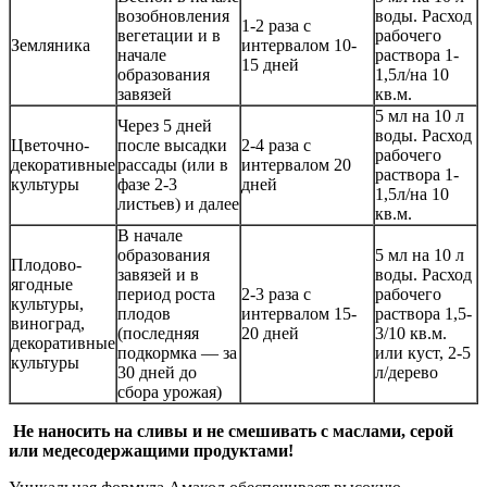
возобновления
воды. Расход
1-2 раза с
вегетации и в
рабочего
Земляника
интервалом 10-
начале
раствора 1-
15 дней
образования
1,5л/на 10
завязей
кв.м.
5 мл на 10 л
Через 5 дней
воды. Расход
Цветочно-
после высадки
2-4 раза с
рабочего
декоративные
рассады (или в
интервалом 20
раствора 1-
культуры
фазе 2-3
дней
1,5л/на 10
листьев) и далее
кв.м.
В начале
образования
5 мл на 10 л
Плодово-
завязей и в
воды. Расход
ягодные
период роста
2-3 раза с
рабочего
культуры,
плодов
интервалом 15-
раствора 1,5-
виноград,
(последняя
20 дней
3/10 кв.м.
декоративные
подкормка — за
или куст, 2-5
культуры
30 дней до
л/дерево
сбора урожая)
Не наносить на сливы и не смешивать с маслами, серой
или медесодержащими продуктами!