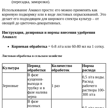
(пересадка, заморозки).
Использование Амакол просто: его можно применять как
корневую подкормку или в виде листовых опрыскиваний. Это
делает его подходящим для широкого спектра культур – от
овощей до цветочно-декоративных.
Инструкция, дозировки и нормы внесения удобрения
Амакол:
Корневая обработка
= 6-8 л/га или 60-80 мл на 1 сотку.
Листовая обработка в сельском хозяйстве
Период
Количество
Норма
Культура
обработки
обработок
расхода
В фазе
0,5 л/га воды.
кущения-
Расход
выхода в
Зерновые
1 раз
рабочего
трубку и в
раствора 100-
фазе налива
300 л/га
зерна
В фазе
полных
0,5 л/га воды.