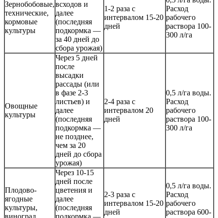
Зернобобовые,
всходов и
1-2 раза с
Расход
технические,
далее
интервалом 15-20
рабочего
кормовые
(последняя
дней
раствора 100-
культуры
подкормка —
300 л/га
за 40 дней до
сбора урожая)
Через 5 дней
после
высадки
рассады (или
в фазе 2-3
0,5 л/га воды.
листьев) и
2-4 раза с
Расход
Овощные
далее
интервалом 20
рабочего
культуры
(последняя
дней
раствора 100-
подкормка —
300 л/га
не позднее,
чем за 20
дней до сбора
урожая)
Через 10-15
дней после
0,5 л/га воды.
Плодово-
цветения и
2-3 раза с
Расход
ягодные
далее
интервалом 15-20
рабочего
культуры,
(последняя
дней
раствора 600-
виноград
подкормка —