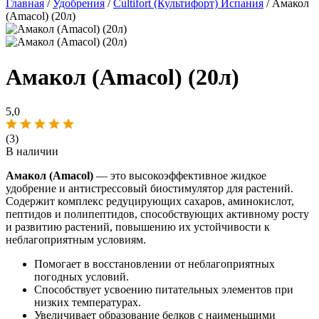
Главная
/
Удобрения
/
Cultifort (Культифорт) Испания
/ Амакол
(Amacol) (20л)
Амакол (Amacol) (20л)
5,0
(3)
В наличии
Амакол (Amacol)
— это высокоэффективное жидкое
удобрение и антистрессовый биостимулятор для растений.
Содержит комплекс редуцирующих сахаров, аминокислот,
пептидов и полипептидов, способствующих активному росту
и развитию растений, повышению их устойчивости к
неблагоприятным условиям.
Помогает в восстановлении от неблагоприятных
погодных условий.
Способствует усвоению питательных элементов при
низких температурах.
Увеличивает образование белков с наименьшими