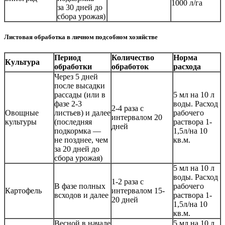
1000 л/га
за 30 дней до
сбора урожая)
Листовая обработка в личном подсобном хозяйстве
Период
Количество
Норма
Культура
обработки
обработок
расхода
Через 5 дней
после высадки
рассады (или в
5 мл на 10 л
фазе 2-3
воды. Расход
2-4 раза с
Овощные
листьев) и далее
рабочего
интервалом 20
культуры
(последняя
раствора 1-
дней
подкормка —
1,5л/на 10
не позднее, чем
кв.м.
за 20 дней до
сбора урожая)
5 мл на 10 л
воды. Расход
1-2 раза с
В фазе полных
рабочего
Картофель
интервалом 15-
всходов и далее
раствора 1-
20 дней
1,5л/на 10
кв.м.
Весной в начале
5 мл на 10 л