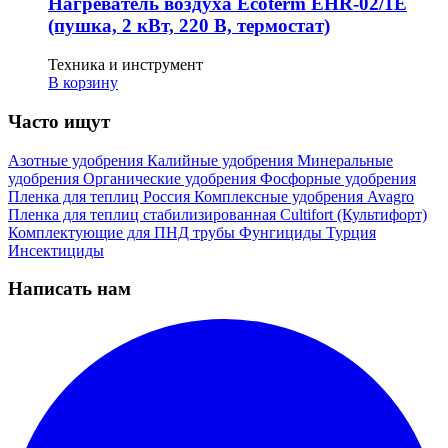
Нагреватель воздуха Ecoterm EHR-02/1E
(пушка, 2 кВт, 220 В, термостат)
Техника и инструмент
В корзину
Часто ищут
Азотные удобрения
Калийные удобрения
Минеральные
удобрения
Органические удобрения
Фосфорные удобрения
Пленка для теплиц
Россия
Комплексные удобрения
Avagro
Пленка для теплиц стабилизированная
Cultifort (Культифорт)
Комплектующие для ПНД трубы
Фунгициды
Турция
Инсектициды
Написать нам