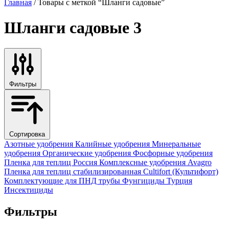
Главная
/ Товары с меткой “Шланги садовые”
Шланги садовые
3
Фильтры
Сортировка
Азотные удобрения
Калийные удобрения
Минеральные
удобрения
Органические удобрения
Фосфорные удобрения
Пленка для теплиц
Россия
Комплексные удобрения
Avagro
Пленка для теплиц стабилизированная
Cultifort (Культифорт)
Комплектующие для ПНД трубы
Фунгициды
Турция
Инсектициды
Фильтры