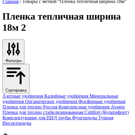
Главная
/ Товары с меткой “Пленка тепличная ширина 18м”
Пленка тепличная ширина
18м
2
Фильтры
Сортировка
Азотные удобрения
Калийные удобрения
Минеральные
удобрения
Органические удобрения
Фосфорные удобрения
Пленка для теплиц
Россия
Комплексные удобрения
Avagro
Пленка для теплиц стабилизированная
Cultifort (Культифорт)
Комплектующие для ПНД трубы
Фунгициды
Турция
Инсектициды