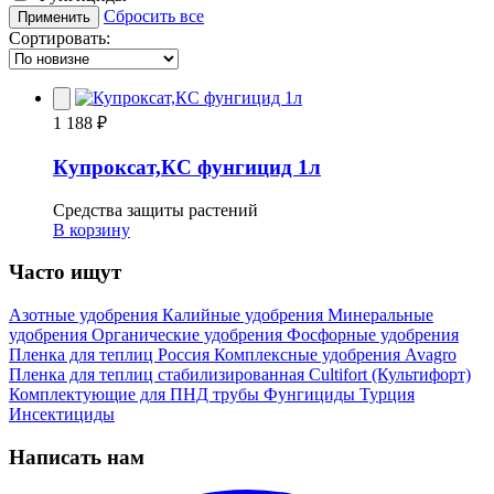
Сбросить все
Применить
Сортировать:
1 188 ₽
Купроксат,КС фунгицид 1л
Средства защиты растений
В корзину
Часто ищут
Азотные удобрения
Калийные удобрения
Минеральные
удобрения
Органические удобрения
Фосфорные удобрения
Пленка для теплиц
Россия
Комплексные удобрения
Avagro
Пленка для теплиц стабилизированная
Cultifort (Культифорт)
Комплектующие для ПНД трубы
Фунгициды
Турция
Инсектициды
Написать нам