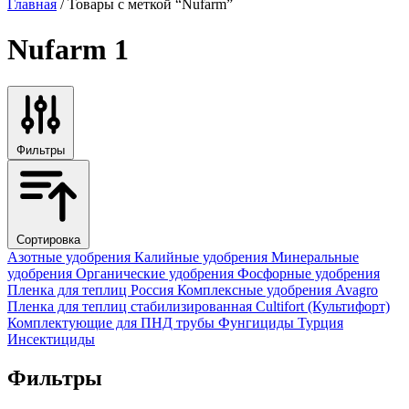
Главная
/ Товары с меткой “Nufarm”
Nufarm
1
Фильтры
Сортировка
Азотные удобрения
Калийные удобрения
Минеральные
удобрения
Органические удобрения
Фосфорные удобрения
Пленка для теплиц
Россия
Комплексные удобрения
Avagro
Пленка для теплиц стабилизированная
Cultifort (Культифорт)
Комплектующие для ПНД трубы
Фунгициды
Турция
Инсектициды
Фильтры