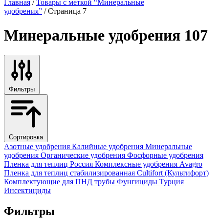
Главная
/
Товары с меткой “Минеральные
удобрения”
/ Страница 7
Минеральные удобрения
107
Фильтры
Сортировка
Азотные удобрения
Калийные удобрения
Минеральные
удобрения
Органические удобрения
Фосфорные удобрения
Пленка для теплиц
Россия
Комплексные удобрения
Avagro
Пленка для теплиц стабилизированная
Cultifort (Культифорт)
Комплектующие для ПНД трубы
Фунгициды
Турция
Инсектициды
Фильтры