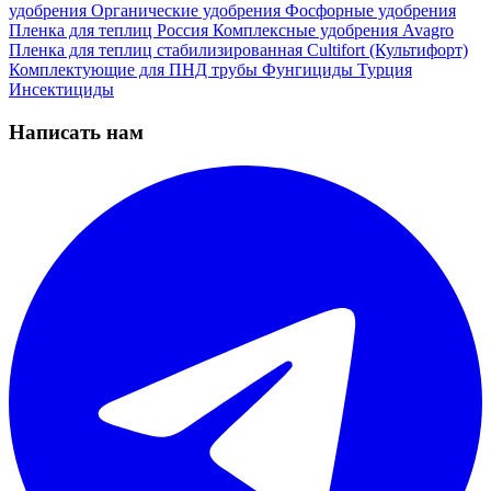
удобрения
Органические удобрения
Фосфорные удобрения
Пленка для теплиц
Россия
Комплексные удобрения
Avagro
Пленка для теплиц стабилизированная
Cultifort (Культифорт)
Комплектующие для ПНД трубы
Фунгициды
Турция
Инсектициды
Написать нам