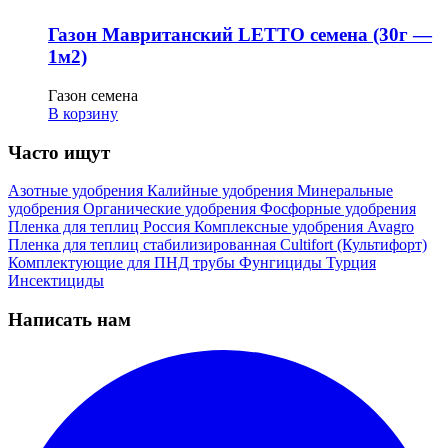
Газон Мавританский LETTO семена (30г —
1м2)
Газон семена
В корзину
Часто ищут
Азотные удобрения
Калийные удобрения
Минеральные
удобрения
Органические удобрения
Фосфорные удобрения
Пленка для теплиц
Россия
Комплексные удобрения
Avagro
Пленка для теплиц стабилизированная
Cultifort (Культифорт)
Комплектующие для ПНД трубы
Фунгициды
Турция
Инсектициды
Написать нам