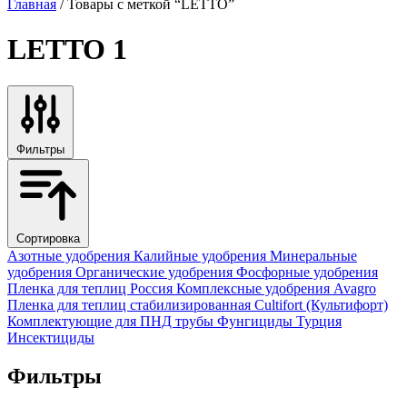
Главная
/ Товары с меткой “LETTO”
LETTO
1
Фильтры
Сортировка
Азотные удобрения
Калийные удобрения
Минеральные
удобрения
Органические удобрения
Фосфорные удобрения
Пленка для теплиц
Россия
Комплексные удобрения
Avagro
Пленка для теплиц стабилизированная
Cultifort (Культифорт)
Комплектующие для ПНД трубы
Фунгициды
Турция
Инсектициды
Фильтры