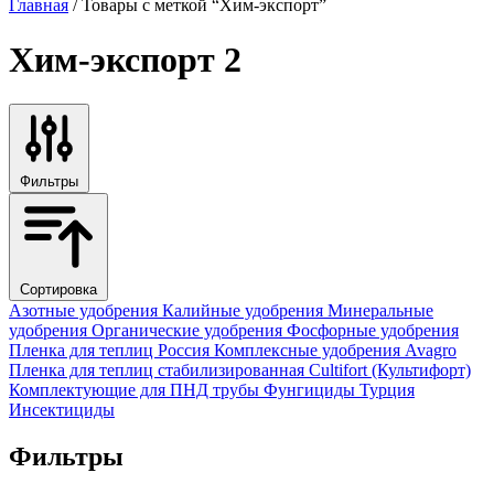
Главная
/ Товары с меткой “Хим-экспорт”
Хим-экспорт
2
Фильтры
Сортировка
Азотные удобрения
Калийные удобрения
Минеральные
удобрения
Органические удобрения
Фосфорные удобрения
Пленка для теплиц
Россия
Комплексные удобрения
Avagro
Пленка для теплиц стабилизированная
Cultifort (Культифорт)
Комплектующие для ПНД трубы
Фунгициды
Турция
Инсектициды
Фильтры