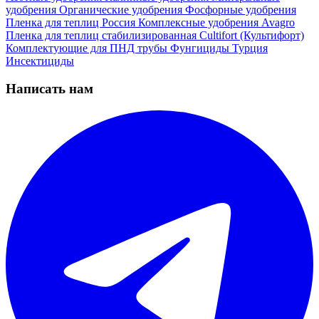
удобрения
Органические удобрения
Фосфорные удобрения
Пленка для теплиц
Россия
Комплексные удобрения
Avagro
Пленка для теплиц стабилизированная
Cultifort (Культифорт)
Комплектующие для ПНД трубы
Фунгициды
Турция
Инсектициды
Написать нам