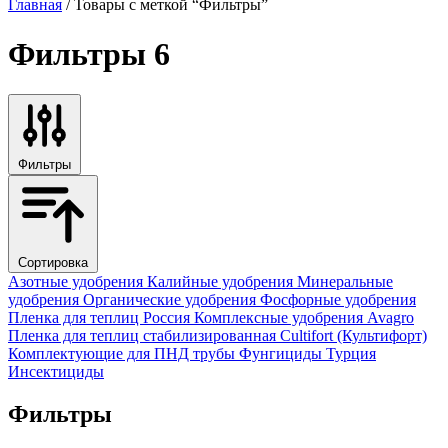
Главная
/ Товары с меткой “Фильтры”
Фильтры
6
Фильтры
Сортировка
Азотные удобрения
Калийные удобрения
Минеральные
удобрения
Органические удобрения
Фосфорные удобрения
Пленка для теплиц
Россия
Комплексные удобрения
Avagro
Пленка для теплиц стабилизированная
Cultifort (Культифорт)
Комплектующие для ПНД трубы
Фунгициды
Турция
Инсектициды
Фильтры