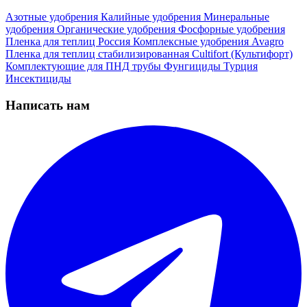
Азотные удобрения
Калийные удобрения
Минеральные
удобрения
Органические удобрения
Фосфорные удобрения
Пленка для теплиц
Россия
Комплексные удобрения
Avagro
Пленка для теплиц стабилизированная
Cultifort (Культифорт)
Комплектующие для ПНД трубы
Фунгициды
Турция
Инсектициды
Написать нам