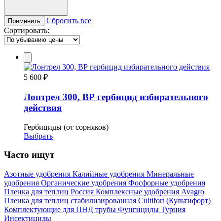
Сбросить все
Применить
Сортировать:
5 600 ₽
Лонтрел 300, ВР гербицид избирательного
действия
Гербициды (от сорняков)
Выбрать
Часто ищут
Азотные удобрения
Калийные удобрения
Минеральные
удобрения
Органические удобрения
Фосфорные удобрения
Пленка для теплиц
Россия
Комплексные удобрения
Avagro
Пленка для теплиц стабилизированная
Cultifort (Культифорт)
Комплектующие для ПНД трубы
Фунгициды
Турция
Инсектициды