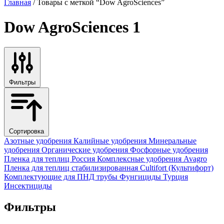
Главная
/ Товары с меткой “Dow AgroSciences”
Dow AgroSciences
1
Фильтры
Сортировка
Азотные удобрения
Калийные удобрения
Минеральные
удобрения
Органические удобрения
Фосфорные удобрения
Пленка для теплиц
Россия
Комплексные удобрения
Avagro
Пленка для теплиц стабилизированная
Cultifort (Культифорт)
Комплектующие для ПНД трубы
Фунгициды
Турция
Инсектициды
Фильтры