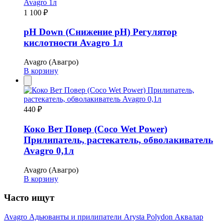
1 100 ₽
pH Down (Снижение pH) Регулятор
кислотности Avagro 1л
Avagro (Авагро)
В корзину
440 ₽
Коко Вет Повер (Coco Wet Power)
Прилипатель, растекатель, обволакиватель
Avagro 0,1л
Avagro (Авагро)
В корзину
Часто ищут
Avagro
Адьюванты и прилипатели
Arysta
Polydon
Аквалар